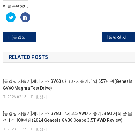
이 글 공유하기:
트
페
위
이
터
스
로
북
공
에
유
공
글
[동영상 시승기]2020 기아 스포티지 가솔린 2.0 MPI(2020 Kia Sportage 2.0 MPI Test Drive)
[동영상 시승기]쉐보레 콜로라도 3.6 가솔린 4WD 일반도로 주행 소감(2020 Chevrolet Colorado V6 Test Drive)
하
유
기
하
(새
려
내
창
면
에
클
RELATED POSTS
서
릭
비
열
하
림)
세
요.
게
(새
창
에
[동영상 시승기]제네시스 GV60 마그마 시승기, 1억 657만원(Genesis
서
이
열
GV60 Magma Test Drive)
림)
션
2026-02-15
한상기
[동영상 시승기]제네시스 GV80 쿠페 3.5 AWD 시승기, B&O 제외 풀 옵
션 1억 100만원(2024 Genesis GV80 Coupe 3.5T AWD Review)
2023-11-26
한상기