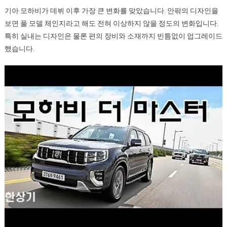
[동
기아 모하비가 데뷔 이후 가장 큰 변화를 맞았습니다. 안팎의 디자인을
영
보면 풀 모델 체인지라고 해도 전혀 이상하지 않을 정도의 변화입니다.
상
특히 실내는 디자인은 물론 편의 장비와 소재까지 빈틈없이 업그레이드
시
했습니다.
승
기]
기
아
모
하
비
더
마
스
터
5/6
인
승
1
부,