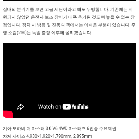
안
실내의 분위기를 보면 고급 세단이라고 해도 무방합니다. 기존에는 지
팎
원되지 않았던 운전자 보조 장비가 대폭 추가된 것도 빼놓을 수 없는 장
디
점입니다. 정차 시 방음 및 진동 대책에서는 아쉬운 부분이 있습니다. 주
자
행 소감(2부)는 독일 출장 이후에 올리겠습니다.
인
및
편
의
장
비
(2020
Kia
Borrego
Review)
기아 모하비 더 마스터 3.0 V6 4WD 마스터즈 6인승 주요제원
차체 사이즈 4,930×1,920×1,790mm, 2,895mm