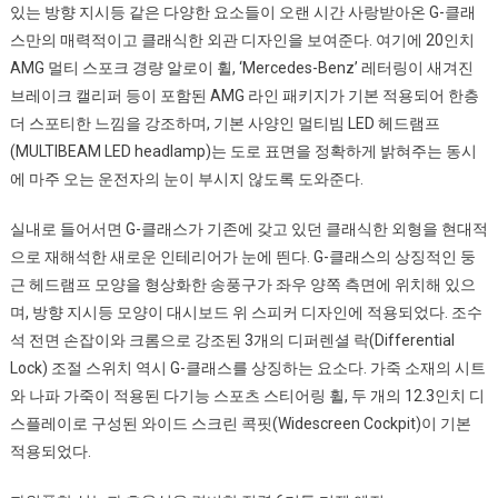
있는 방향 지시등 같은 다양한 요소들이 오랜 시간 사랑받아온 G-클래
스만의 매력적이고 클래식한 외관 디자인을 보여준다. 여기에 20인치
AMG 멀티 스포크 경량 알로이 휠, ‘Mercedes-Benz’ 레터링이 새겨진
브레이크 캘리퍼 등이 포함된 AMG 라인 패키지가 기본 적용되어 한층
더 스포티한 느낌을 강조하며, 기본 사양인 멀티빔 LED 헤드램프
(MULTIBEAM LED headlamp)는 도로 표면을 정확하게 밝혀주는 동시
에 마주 오는 운전자의 눈이 부시지 않도록 도와준다.
실내로 들어서면 G-클래스가 기존에 갖고 있던 클래식한 외형을 현대적
으로 재해석한 새로운 인테리어가 눈에 띈다. G-클래스의 상징적인 둥
근 헤드램프 모양을 형상화한 송풍구가 좌우 양쪽 측면에 위치해 있으
며, 방향 지시등 모양이 대시보드 위 스피커 디자인에 적용되었다. 조수
석 전면 손잡이와 크롬으로 강조된 3개의 디퍼렌셜 락(Differential
Lock) 조절 스위치 역시 G-클래스를 상징하는 요소다. 가죽 소재의 시트
와 나파 가죽이 적용된 다기능 스포츠 스티어링 휠, 두 개의 12.3인치 디
스플레이로 구성된 와이드 스크린 콕핏(Widescreen Cockpit)이 기본
적용되었다.