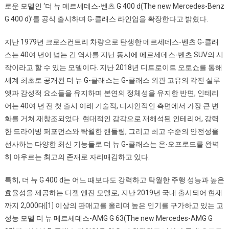
로운 모델인 ‘더 뉴 메르세데스-벤츠 G 400 d(The new Mercedes-Benz
데
G 400 d)’를 공식 출시하며 G-클래스 라인업을 확장한다고 밝혔다.
스-
벤
지난 1979년 크로스컨트리 차량으로 탄생한 메르세데스-벤츠 G-클래
츠
스는 40여 년이 넘는 긴 역사를 지닌 동시에 메르세데스-벤츠 SUV의 시
G
작이라고 할 수 있는 모델이다. 지난 2018년 디트로이트 오토쇼를 통해
400
세계 최초로 공개된 더 뉴 G-클래스는 G-클래스 외관 고유의 각진 실루
D’
엣과 감성적 요소들을 유지하며 본연의 정체성을 유지한 반면, 인테리
출
시
어는 40여 년 전 첫 출시 이래 기술적, 디자인적인 측면에서 가장 큰 변
화를 거쳐 재창조되었다. 현대적인 감각으로 재해석된 인테리어, 강력
한 드라이빙 퍼포먼스와 탁월한 핸들링, 그리고 최고 수준의 안전성을
선사하는 다양한 최신 기능들로 더 뉴 G-클래스는 온∙오프로드를 완벽
히 아우르는 최고의 존재로 자리매김하고 있다.
특히, 더 뉴 G 400 d는 어느 때보다도 강력하고 탁월한 주행 성능과 높은
효율성을 제공하는 디젤 엔진 모델로, 지난 2019년 국내 출시되어 현재
까지 2,000대[1] 이상의 판매고를 올리며 높은 인기를 구가하고 있는 고
성능 모델 더 뉴 메르세데스-AMG G 63(The new Mercedes-AMG G