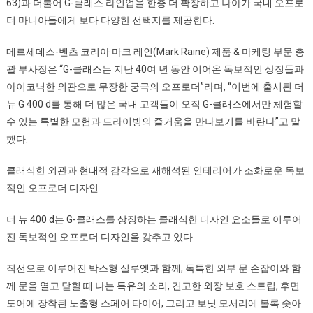
63)과 더불어 G-클래스 라인업을 한층 더 확장하고 나아가 국내 오프로
더 마니아들에게 보다 다양한 선택지를 제공한다.
메르세데스-벤츠 코리아 마크 레인(Mark Raine) 제품 & 마케팅 부문 총
괄 부사장은 “G-클래스는 지난 40여 년 동안 이어온 독보적인 상징들과
아이코닉한 외관으로 무장한 궁극의 오프로더”라며, “이번에 출시된 더
뉴 G 400 d를 통해 더 많은 국내 고객들이 오직 G-클래스에서만 체험할
수 있는 특별한 모험과 드라이빙의 즐거움을 만나보기를 바란다”고 말
했다.
클래식한 외관과 현대적 감각으로 재해석된 인테리어가 조화로운 독보
적인 오프로더 디자인
더 뉴 400 d는 G-클래스를 상징하는 클래식한 디자인 요소들로 이루어
진 독보적인 오프로더 디자인을 갖추고 있다.
직선으로 이루어진 박스형 실루엣과 함께, 독특한 외부 문 손잡이와 함
께 문을 열고 닫힐 때 나는 특유의 소리, 견고한 외장 보호 스트립, 후면
도어에 장착된 노출형 스페어 타이어, 그리고 보닛 모서리에 볼록 솟아