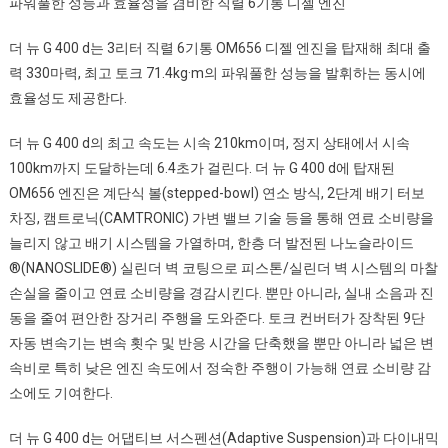
파워풀한 성능과 효율성을 겸비한 직렬 6기통 디젤 엔진
더 뉴 G 400 d는 3리터 직렬 6기통 OM656 디젤 엔진을 탑재해 최대 출
력 330마력, 최고 토크 71.4kg·m의 파워풀한 성능을 발휘하는 동시에
효율성도 제공한다.
더 뉴 G 400 d의 최고 속도는 시속 210km이며, 정지 상태에서 시속
100km까지 도달하는데 6.4초가 걸린다. 더 뉴 G 400 d에 탑재된
OM656 엔진은 계단식 볼(stepped-bowl) 연소 방식, 2단계 배기 터보
차징, 캠트로닉(CAMTRONIC) 가변 밸브 기술 등을 통해 연료 소비량을
늘리지 않고 배기 시스템을 가열하며, 한층 더 발전된 나노슬라이드
®(NANOSLIDE®) 실린더 벽 코팅으로 피스톤/실린더 벽 시스템의 마찰
손실을 줄이고 연료 소비량을 경감시킨다. 뿐만 아니라, 실내 소음과 진
동을 줄여 편안한 장거리 주행을 도와준다. 토크 컨버터가 장착된 9단
자동 변속기는 변속 횟수 및 반응 시간을 단축했을 뿐만 아니라 넓은 변
속비로 특히 낮은 엔진 속도에서 정숙한 주행이 가능해 연료 소비량 감
소에도 기여한다.
더 뉴 G 400 d는 어댑티브 서스펜션(Adaptive Suspension)과 다이내믹