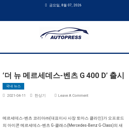
금요일, 8월 07, 2026
AUTOPRESS
오토프레스, 자동차시승기, 자동차, 시승기, 한상기
‘더 뉴 메르세데스-벤츠 G 400 D’ 출시
국내 뉴스
On
2021-04-11
한상기
Leave A Comment
‘더
뉴
메
메르세데스-벤츠 코리아㈜(대표이사 사장 토마스 클라인)가 오프로드
르
의 아이콘 메르세데스-벤츠 G-클래스(Mercedes-Benz G-Class)의 새
세