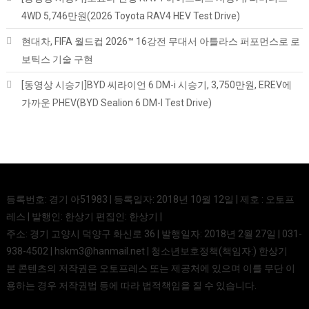
4WD 5,746만원(2026 Toyota RAV4 HEV Test Drive)
현대차, FIFA 월드컵 2026™ 16강전 무대서 아틀라스 퍼포먼스로 로
보틱스 기술 구현
[동영상 시승기]BYD 씨라이언 6 DM-i 시승기, 3,750만원, EREV에
가까운 PHEV(BYD Sealion 6 DM-I Test Drive)
등록번호: 경기 아51983 | 등록일자: 2018년 10월 12일 | 제호 : 오토프
레스 | 발행인: 한상기 편집인: 한상기 |
주소: 경기 고양시 덕양구 화신로 36 | 발행일자: 2018년 2월 27일 | 031-
938-4502 | hskm3@hanmail.net | 청소년보호정책(책임자:) 한상기
본 콘텐츠의 저작권은 오토프레스 또는 제공처에 있으며 이를 무단 이
용하는 경우 저작권법 등에 따라 법적책임을 질 수 있습니다.