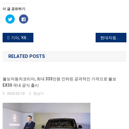
이 글 공유하기:
트
페
위
이
터
스
로
북
공
에
유
공
글
기아, ‘K8’ 출시
현대자동차, ‘현대모터스튜디오 부산’ 개관
하
유
기
하
(새
려
내
창
면
에
클
RELATED POSTS
서
릭
비
열
하
림)
세
요.
게
(새
창
에
볼보자동차코리아, 최대 333만원 인하된 공격적인 가격으로 볼보
서
이
열
EX30 국내 공식 출시
림)
션
2025-02-10
한상기