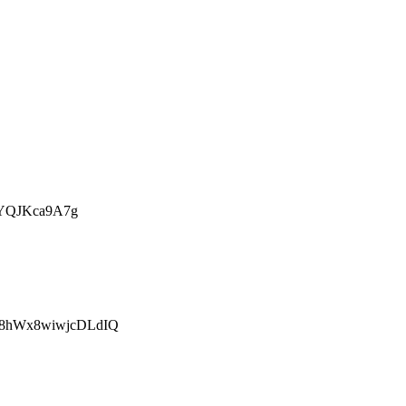
OYQJKca9A7g
M8hWx8wiwjcDLdIQ