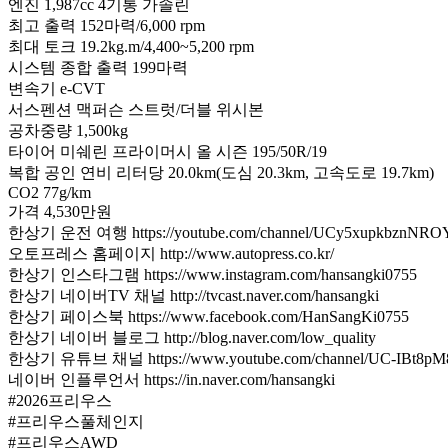
엔진 1,987cc 4기통 가솔린
토
최고 출력 152마력/6,000 rpm
요
최대 토크 19.2kg.m/4,400~5,200 rpm
타
시스템 종합 출력 199마력
프
변속기 e-CVT
리
서스펜션 맥퍼슨 스트럿/더블 위시본
우
공차중량 1,500kg
스
타이어 미쉐린 프라이머시 올 시즌 195/50R/19
AWD
시
복합 공인 연비 리터당 20.0km(도심 20.3km, 고속도로 19.7km)
승
CO2 77g/km
가격 4,530만원
기,
한상기 운전 여행 https://youtube.com/channel/UCy5xupkbznNR
4,530
만
오토프레스 홈페이지 http://www.autopress.co.kr/
원
한상기 인스타그램 https://www.instagram.com/hansangki0755
(2026
한상기 네이버TV 채널 http://tvcast.naver.com/hansangki
Toyota
한상기 페이스북 https://www.facebook.com/HanSangKi0755
Prius
한상기 네이버 블로그 http://blog.naver.com/low_quality
AWD
한상기 유튜브 채널 https://www.youtube.com/channel/UC-IBt8p
Test
네이버 인플루언서 https://in.naver.com/hansangki
Drive)
#2026프리우스
#프리우스풀체인지
#프리우스AWD