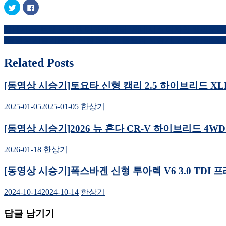
트
페
위
이
터
스
로
북
제네시스, 브랜드 전용 디자인 센터 ‘제네시스 디자인 캘리포니
공
에
글
유
공
[동영상 시승기]볼보 신형 S90 B5 울트라 시승기, 7,130만원(2025 Volv
하
유
내
기
하
(새
려
창
면
Related Posts
비
에
클
서
릭
열
하
게
림)
세
[동영상 시승기]토요타 신형 캠리 2.5 하이브리드 XLE 프리미엄
요.
이
(새
창
2025-01-05
2025-01-05
한상기
에
션
서
열
림)
[동영상 시승기]2026 뉴 혼다 CR-V 하이브리드 4WD 투어링 
2026-01-18
한상기
[동영상 시승기]폭스바겐 신형 투아렉 V6 3.0 TDI 프레스티지 시
2024-10-14
2024-10-14
한상기
답글 남기기