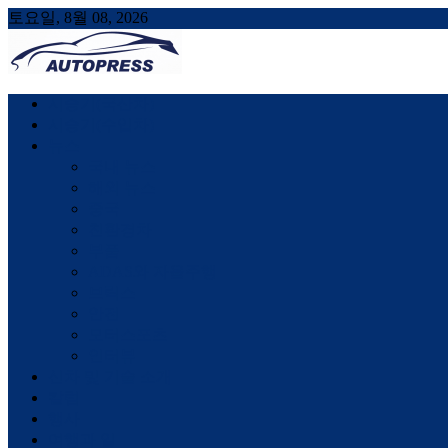
토요일, 8월 08, 2026
AUTOPRESS
오토프레스, 자동차시승기, 자동차, 시승기, 한상기
시승기(국산차)
시승기(수입차)
뉴스
국내 뉴스
해외 뉴스
중국
친환경차
부품
ADAS와 자율주행
브릭스
안전
모터스포츠
인터뷰
신차 및 기술 소개
칼럼
행사
여행과 일