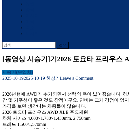
유럽
중국
아시아
미국
숙소
사하라
검
색
어:
[동영상 시승기]기2026 토요타 프리우스 AWD 시승기
시승기(수입차)
on
2025-10-19
2025-10-19
한상기
Leave a Comment
[동
영
2026년형에 AWD가 추가되면서 선택의 폭이 넓어졌습니다. 하
상
감 및 거주성이 좋은 것도 장점이구요. 연비는 크게 강점이 없
시
가격을 보면 생각나는 차종들이 많습니다.
승
2026 토요타 프리우스 AWD XLE 주요제원
기]
차체 사이즈 4,600×1,780×1,430mm, 2,750mm
기
트레드 1,560/1,570mm
2026