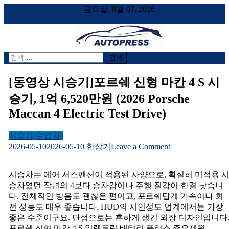
금요일, 8월 07, 2026
검
AUTOPRESS
오토프레스, 자동차시승기, 자동차, 시승기, 한상기
색
어:
[동영상 시승기]포르쉐 신형 마칸 4 S 시
승기, 1억 6,520만원 (2026 Porsche
Maccan 4 Electric Test Drive)
시승기(수입차)
on
2026-05-10
2026-05-10
한상기
Leave a Comment
[동
영
시승차는 에어 서스펜션이 적용된 사양으로, 확실히 미적용 
상
승차였던 작년의 4보다 승차감이나 주행 질감이 한결 낫습니
시
다. 전체적인 방음도 괜찮은 편이고, 포르쉐답게 가속이나 회
승
전 성능도 매우 좋습니다. HUD의 시인성도 업계에서는 가장
기]
좋은 수준이구요. 단점으로는 흔하게 생긴 외장 디자인입니다
포
포르쉐 신형 마칸 4 S 일렉트릭 배터리 플러스 주요제원