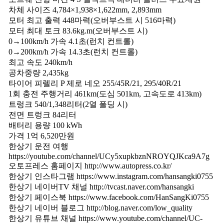
르
차체 사이즈 4,784×1,938×1,622mm, 2,893mm
쉐
모터 최고 출력 448마력(오버부스트 시 516마력)
신
모터 최대 토크 83.6kg.m(오버부스트 시)
형
0→100km/h 가속 4.1초(런치 컨트롤)
마
0→200km/h 가속 14.3초(런치 컨트롤)
칸
최고 속도 240km/h
4
공차중량 2,435kg
S
시
타이어 피렐리 P 제로 네오 255/45R/21, 295/40R/21
승
1회 충전 주행거리 461km(도심 501km, 고속도로 413km)
기,
트렁크 540/1,348리터(2열 폴딩 시)
1
전면 트렁크 84리터
억
배터리 용량 100 kWh
6,520
가격 1억 6,520만원
만
한상기 운전 여행
원
https://youtube.com/channel/UCy5xupkbznNROYQJKca9A7g
(2026
오토프레스 홈페이지 http://www.autopress.co.kr/
Porsche
한상기 인스타그램 https://www.instagram.com/hansangki0755
Maccan
한상기 네이버TV 채널 http://tvcast.naver.com/hansangki
4
한상기 페이스북 https://www.facebook.com/HanSangKi0755
Electric
한상기 네이버 블로그 http://blog.naver.com/low_quality
Test
Drive)
한상기 유튜브 채널 https://www.youtube.com/channel/UC-