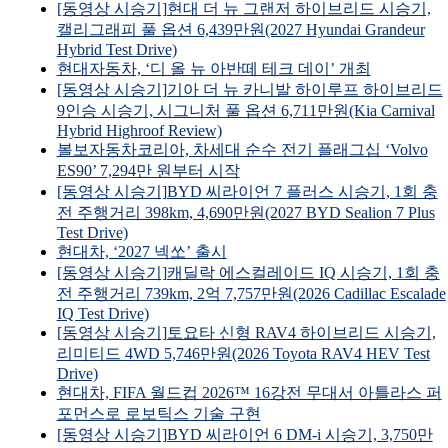
[동영상 시승기]현대 더 뉴 그랜저 하이브리드 시승기,
캘리그래피 풀 옵션 6,439만원(2027 Hyundai Grandeur
Hybrid Test Drive)
현대자동차, ‘디 올 뉴 아반떼 테크 데이’ 개최
[동영상 시승기]기아 더 뉴 카니발 하이루프 하이브리드
9인승 시승기, 시그니처 풀 옵션 6,711만원(Kia Carnival
Hybrid Highroof Review)
볼보자동차코리아, 차세대 순수 전기 플래그십 ‘Volvo
ES90’ 7,294만 원부터 시작
[동영상 시승기]BYD 씨라이언 7 플러스 시승기, 1회 충
전 주행거리 398km, 4,690만원(2027 BYD Sealion 7 Plus
Test Drive)
현대차, ‘2027 넥쏘’ 출시
[동영상 시승기]캐딜락 에스컬레이드 IQ 시승기, 1회 충
전 주행거리 739km, 2억 7,757만원(2026 Cadillac Escalade
IQ Test Drive)
[동영상 시승기]토요타 신형 RAV4 하이브리드 시승기,
리미티드 4WD 5,746만원(2026 Toyota RAV4 HEV Test
Drive)
현대차, FIFA 월드컵 2026™ 16강전 무대서 아틀라스 퍼
포먼스로 로보틱스 기술 구현
[동영상 시승기]BYD 씨라이언 6 DM-i 시승기, 3,750만