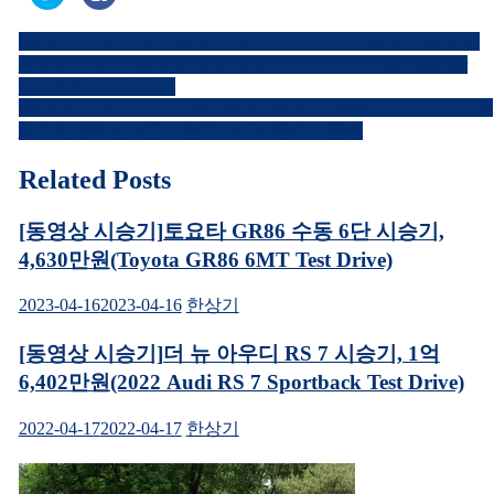
위
이
터
스
로
북
[동영상 시승기]랜드로버 디펜더 P635 OCTA 블랙 리뷰 & 오
공
에
글
유
공
프로드 주행 @ 벨포레 모토아레나, 2억 4,547만원(Defender
하
유
내
기
하
OCTA Black Review)
(새
려
[동영상 시승기]11년 만에 현대 마이티 타봤습니다, 2027 더 뉴
창
면
비
에
클
마이티 앨리슨 6단 시승기, 더 뉴 파비스 동승
서
릭
열
하
게
림)
세
요.
Related Posts
이
(새
창
에
션
서
[동영상 시승기]토요타 GR86 수동 6단 시승기,
열
림)
4,630만원(Toyota GR86 6MT Test Drive)
2023-04-16
2023-04-16
한상기
[동영상 시승기]더 뉴 아우디 RS 7 시승기, 1억
6,402만원(2022 Audi RS 7 Sportback Test Drive)
2022-04-17
2022-04-17
한상기