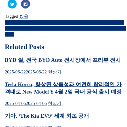
트
페
위
이
터
스
로
북
Tagged
쌍용
공
에
유
공
커넥티드 타이어, 미쉐린 트랙 커넥트 2019 서울 모터쇼 전시
글
하
유
기
하
브리지스톤, 프리미엄 투어링 타이어 투란자 세레니티 플러스
(새
려
내
창
면
출시
에
클
서
릭
비
열
하
Related Posts
림)
세
게
요.
(새
창
이
BYD 씰, 전국 BYD Auto 전시장에서 프리뷰 전시
에
서
열
션
림)
2025-06-22
2025-06-22
한상기
Tesla Korea, 향상된 상품성과 여전히 합리적인 가
격대로 New Model Y 4월 2일 국내 공식 출시 예정
2025-04-06
2025-04-06
한상기
기아, ‘The Kia EV9’ 세계 최초 공개