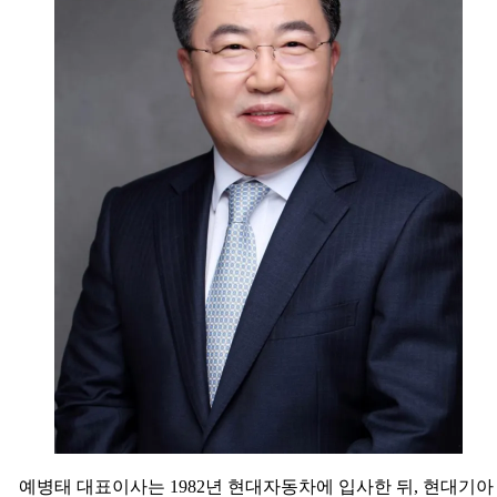
사
장
에
예
병
태
부
사
장
선
임
예병태 대표이사는 1982년 현대자동차에 입사한 뒤, 현대기아