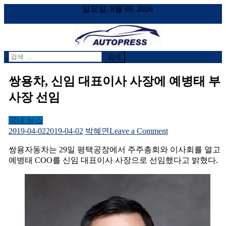
일요일, 8월 09, 2026
검
AUTOPRESS
오토프레스, 자동차시승기, 자동차, 시승기, 한상기
색
어:
쌍용차, 신임 대표이사 사장에 예병태 부
사장 선임
국내 뉴스
on
2019-04-02
2019-04-02
박혜연
Leave a Comment
쌍
쌍용자동차는 29일 평택공장에서 주주총회와 이사회를 열고
용
예병태 COO를 신임 대표이사 사장으로 선임했다고 밝혔다.
차,
신
임
대
표
이
사