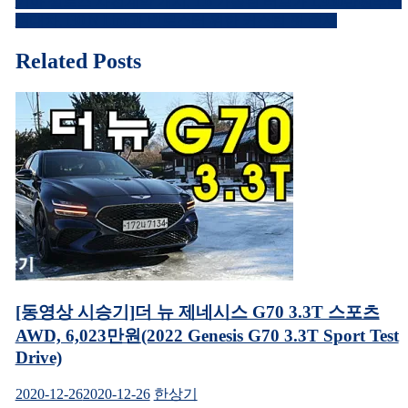
기아 셀토스 사전계약 개시, 1.6 가솔린 터보가 1,930만원부터
공
에
글
유
공
현대차, i30 N Line과 벨로스터 위한 커스텀 핏 출시
하
유
내
기
하
(새
려
창
면
Related Posts
비
에
클
서
릭
열
하
게
림)
세
요.
이
(새
창
에
션
서
열
림)
[동영상 시승기]더 뉴 제네시스 G70 3.3T 스포츠
AWD, 6,023만원(2022 Genesis G70 3.3T Sport Test
Drive)
2020-12-26
2020-12-26
한상기