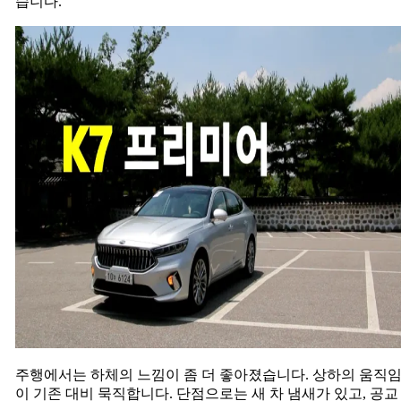
습니다.
아
K7
프
리
미
어
3.0
GDI
시
그
니
처
(2020
Kia
Cadenza
3.0
GDI
Test
Drive)
주행에서는 하체의 느낌이 좀 더 좋아졌습니다. 상하의 움직
이 기존 대비 묵직합니다. 단점으로는 새 차 냄새가 있고, 공교