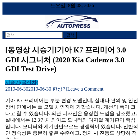
토요일, 8월 08, 2026
검
AUTOPRESS
오토프레스, 자동차시승기, 자동차, 시승기, 한상기
색
어:
[동영상 시승기]기아 K7 프리미어 3.0
GDI 시그니처 (2020 Kia Cadenza 3.0
GDI Test Drive)
시승기(국산차)
on
2019-06-30
2019-06-30
한상기
Leave a Comment
[동
기아 K7 프리미어는 부분 변경 모델인데, 실내나 편의 및 안전
영
장비 면에서는 풀 모델 체인지에 가깝습니다. 개선의 폭이 크
상
다고 할 수 있습니다. 외관 디자인은 웅장한 느낌을 강조했고,
시
실내에서는 12.3인치 와이드 모니터와 디지털 계기판이 핵심
승
입니다. 모니터와 계기판만으로도 경쟁력이 있습니다. 전반적
기]
인 정숙성은 충분히 좋은 수준이고, 정차 시 진동도 상당히 적
기