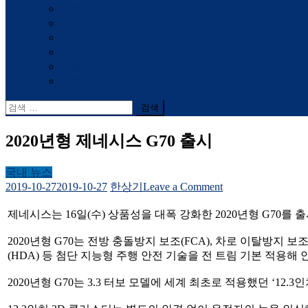
유럽
중국
아시아
미국
숙소
사하라
검
색
어:
2020년형 제네시스 G70 출시
국내 뉴스
on
2019-10-27
2019-10-27
한상기
Leave a Comment
2020
년
제네시스는 16일(수) 상품성을 대폭 강화한 2020년형 G70를
형
제
2020년형 G70는 전방 충돌방지 보조(FCA), 차로 이탈방지 보
네
(HDA) 등 첨단 지능형 주행 안전 기술을 전 트림 기본 적용해 
시
2020년형 G70는 3.3 터보 모델에 세계 최초로 적용했던 ‘12.
스
G70