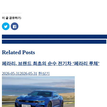
이 글 공유하기:
트
페
위
이
터
스
로
북
[동영상 시승기]테슬라 모델 3 퍼포먼스(Tesla Model 3 Performance T
공
에
글
유
공
현대차·기아차, 인공지능 기반의 부분 자율주행 기술 최초 개발
하
유
내
기
하
(새
려
창
면
Related Posts
비
에
클
서
릭
열
하
게
림)
세
페라리, 브랜드 최초의 순수 전기차 ‘페라리 루체’
요.
이
(새
창
2026-05-31
2026-05-31
한상기
에
션
서
열
림)