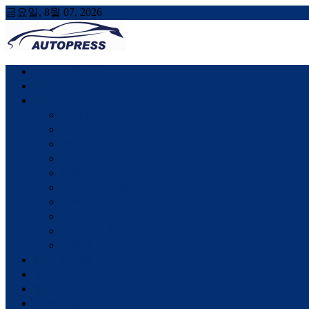
금요일, 8월 07, 2026
AUTOPRESS
오토프레스, 자동차시승기, 자동차, 시승기, 한상기
시승기(국산차)
시승기(수입차)
뉴스
국내 뉴스
해외 뉴스
중국
친환경차
부품
ADAS와 자율주행
브릭스
안전
모터스포츠
인터뷰
신차 및 기술 소개
칼럼
행사
여행과 일