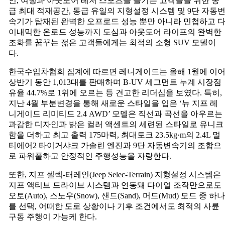
인, 여행과 아웃도어 레저 스포츠를 즐기는 고객들을 위한 동
린
급 최대 적재공간, 동급 유일의 지형설정 시스템 및 9단 자동
출
속기가 탑재된 완벽한 오프로드 성능 뿐만 아니라 민첩하고 
시
이내믹한 온로드 성능까지 도심과 아웃도어 라이프의 완벽한
조화를 꿈꾸는 젊은 고객들에게는 최적의 소형 SUV 모델이
다.
한국수입차협회 집계에 따르면 레니게이드는 올해 1월에 이
상반기 동안 1,013대를 판매하며 B-UV 세그먼트 누계 시장점
유율 44.7%로 1위에 오르는 등 견고한 리더십을 보였다. 특히,
지난 4월 부분변경을 통해 새로운 스타일을 입은 ‘뉴 지프 레
니게이드 리미티드 2.4 AWD’ 모델은 직선과 곡선을 아우르는
과감한 디자인과 밝은 컬러 액센트의 세련된 스타일로 유니크
함을 더하고 최고 출력 175마력, 최대토크 23.5kg·m의 2.4L 멀
티에어2 타이거샤크 가솔린 엔진과 9단 자동변속기의 조합으
로 파워풀하고 안정적인 주행성능을 자랑한다.
또한, 지프 셀렉-터레인(Jeep Selec-Terrain) 지형설정 시스템은
지프 액티브 드라이브 시스템과 연동돼 다이얼 조작만으로도
오토(Auto), 스노우(Snow), 샌드(Sand), 머드(Mud) 모드 중 하나
를 선택, 어떠한 도로 상황이나 기후 조건에서도 최적의 사륜
구동 주행이 가능케 한다.