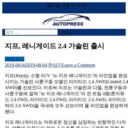
일요일, 8월 09, 2026
검
AUTOPRESS
오토프레스, 자동차시승기, 자동차, 시승기, 한상기
색
어:
지프, 레니게이드 2.4 가솔린 출시
국내 뉴스
on
2019-08-04
2019-08-04
한상기
Leave a Comment
지
지프(Jeep)는 소형 SUV ‘뉴 지프 레니게이드’의 라인업을 완성
프,
시키는 가솔린 사륜구동 모델인 리미티드 2.4 AWD(Limited 2.
레
AWD)를 선보인다. 이로써 지프는 가솔린과 디젤, 전륜구동과
니
사륜구동에 걸쳐 ‘뉴 지프 레니게이드’의 전 트림 4종(론지튜
게
드 2.4 FWD, 리미티드 2.4 FWD, 리미티드 2.4 AWD, 리미티드
이
하이 2.0 AWD)을 국내에 모두 선보이며 풀 라인업을 완성하게
드
됐다.
2.4
가
지프 레니게이드는 자유로운 정신을 상징하는 반항적인 디자
솔