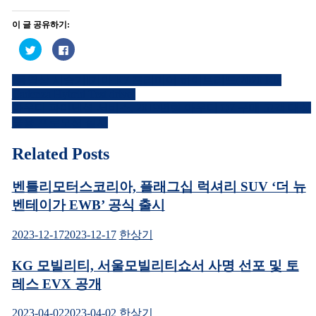
이 글 공유하기:
트
페
위
이
터
스
로
북
[동영상 시승기]기아 K7 프리미어 하이브리드(2020 Kia
공
에
글
유
공
Cadenza Hybrid Test drive)
하
유
내
기
하
아우디 파이낸셜 서비스, 2019년형 아우디 Q7 구매 고객 대상
(새
려
금융 프로모션 실시
창
면
비
에
클
서
릭
열
하
게
Related Posts
림)
세
요.
이
(새
창
벤틀리모터스코리아, 플래그십 럭셔리 SUV ‘더 뉴
에
션
서
벤테이가 EWB’ 공식 출시
열
림)
2023-12-17
2023-12-17
한상기
KG 모빌리티, 서울모빌리티쇼서 사명 선포 및 토
레스 EVX 공개
2023-04-02
2023-04-02
한상기