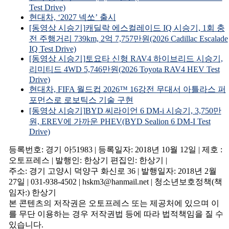
Test Drive)
현대차, ‘2027 넥쏘’ 출시
[동영상 시승기]캐딜락 에스컬레이드 IQ 시승기, 1회 충
전 주행거리 739km, 2억 7,757만원(2026 Cadillac Escalade
IQ Test Drive)
[동영상 시승기]토요타 신형 RAV4 하이브리드 시승기,
리미티드 4WD 5,746만원(2026 Toyota RAV4 HEV Test
Drive)
현대차, FIFA 월드컵 2026™ 16강전 무대서 아틀라스 퍼
포먼스로 로보틱스 기술 구현
[동영상 시승기]BYD 씨라이언 6 DM-i 시승기, 3,750만
원, EREV에 가까운 PHEV(BYD Sealion 6 DM-I Test
Drive)
등록번호: 경기 아51983 | 등록일자: 2018년 10월 12일 | 제호 :
오토프레스 | 발행인: 한상기 편집인: 한상기 |
주소: 경기 고양시 덕양구 화신로 36 | 발행일자: 2018년 2월
27일 | 031-938-4502 | hskm3@hanmail.net | 청소년보호정책(책
임자:) 한상기
본 콘텐츠의 저작권은 오토프레스 또는 제공처에 있으며 이
를 무단 이용하는 경우 저작권법 등에 따라 법적책임을 질 수
있습니다.