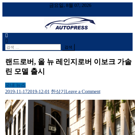
금요일, 8월 07, 2026
AUTOPRESS
오토프레스, 자동차시승기, 자동차, 시승기, 한상기
검
색
어:
랜드로버, 올 뉴 레인지로버 이보크 가솔
린 모델 출시
국내 뉴스
on
2019-11-17
2019-12-01
한상기
Leave a Comment
랜
드
로
버,
올
뉴
레