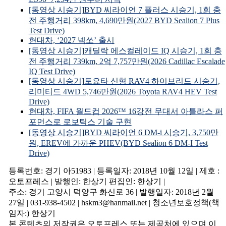
[동영상 시승기]BYD 씨라이언 7 플러스 시승기, 1회 충
전 주행거리 398km, 4,690만원(2027 BYD Sealion 7 Plus
Test Drive)
현대차, ‘2027 넥쏘’ 출시
[동영상 시승기]캐딜락 에스컬레이드 IQ 시승기, 1회 충
전 주행거리 739km, 2억 7,757만원(2026 Cadillac Escalade
IQ Test Drive)
[동영상 시승기]토요타 신형 RAV4 하이브리드 시승기,
리미티드 4WD 5,746만원(2026 Toyota RAV4 HEV Test
Drive)
현대차, FIFA 월드컵 2026™ 16강전 무대서 아틀라스 퍼
포먼스로 로보틱스 기술 구현
[동영상 시승기]BYD 씨라이언 6 DM-i 시승기, 3,750만
원, EREV에 가까운 PHEV(BYD Sealion 6 DM-I Test
Drive)
등록번호: 경기 아51983 | 등록일자: 2018년 10월 12일 | 제호 :
오토프레스 | 발행인: 한상기 편집인: 한상기 |
주소: 경기 고양시 덕양구 화신로 36 | 발행일자: 2018년 2월
27일 | 031-938-4502 | hskm3@hanmail.net | 청소년보호정책(책
임자:) 한상기
본 콘텐츠의 저작권은 오토프레스 또는 제공처에 있으며 이