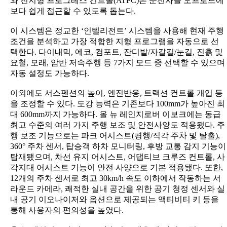
와 전지형 프로그레스 컨트롤(ATPC)은 운전자를 오프로드에
보다 쉽게 접근할 수 있도록 돕는다.
이 시스템은 정교한 ‘인텔리전트’ 시스템을 사용해 현재 주행
조건을 분석하고 가장 적합한 지형 프로그램을 자동으로 선
택한다. 다이내믹, 에코, 컴포트, 잔디밭/자갈길/눈길, 진흙 및
요철, 모래, 암반 저속주행 등 7가지 모드 중 선택할 수 있으며
자동 설정도 가능하다.
이외에도 서스펜션의 높이, 엔진반응, 트랙션 컨트롤 개입 등
을 조정할 수 있다. 도강 능력은 기존보다 100mm가 높아진 최
대 600mm까지 가능하다. 올 뉴 레인지로버 이보크에는 동급
최고 수준의 여러 가지 주행 보조 및 안전사양도 적용됐다. 주
행 보조 기능으로는 파크 어시스트(평행/직각 주차 및 탈출),
360° 주차 센서, 탑승객 하차 모니터링, 후방 교통 감지 기능이
탑재됐으며, 차선 유지 어시스트, 어댑티브 크루즈 컨트롤, 사
각지대 어시스트 기능이 안전 사양으로 기본 적용됐다. 또한,
12개의 주차 센서로 최고 30km/h 속도 이하에서 작동하는 서
라운드 카메라, 쾌적한 실내 공간을 위한 공기 청정 센서와 실
내 공기 이오나이저와 옵션으로 제공되는 액티비티 키 등을
통해 사용자의 편의성을 높였다.