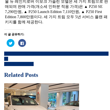
올 뉴 레인지로버 이보크 가솔린 모델은 세 가지 트림으로 판
매되며 판매 가격(개소세 인하분 적용 가격)은 ▲ P250 SE
7,290만원, ▲ P250 Launch Edition 7,110만원, ▲ P250 First
Edition 7,800만원이다. 세 가지 트림 모두 5년 서비스 플랜 패
키지를 함께 제공한다.
이 글 공유하기:
트
페
위
이
터
스
로
북
현대자동차 월드랠리팀, 한국팀 사상 최초 WRC 종합 우승 달
공
에
글
유
공
성
하
유
내
기
하
페라리 로마 공개
(새
려
창
면
비
에
클
Related Posts
서
릭
열
하
게
림)
세
요.
이
(새
창
에
션
서
열
림)