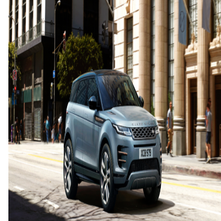
인
지
로
버
이
보
크
가
솔
린
모
델
출
시