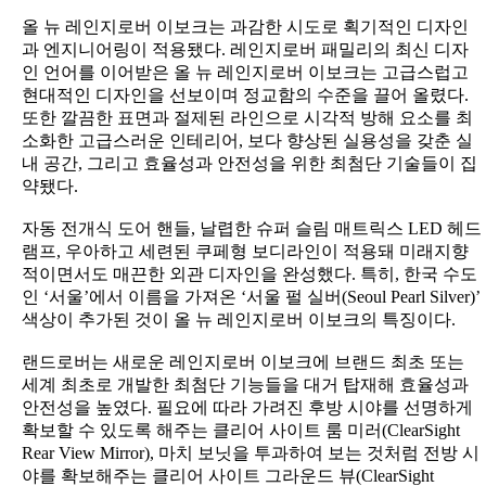
올 뉴 레인지로버 이보크는 과감한 시도로 획기적인 디자인
과 엔지니어링이 적용됐다. 레인지로버 패밀리의 최신 디자
인 언어를 이어받은 올 뉴 레인지로버 이보크는 고급스럽고
현대적인 디자인을 선보이며 정교함의 수준을 끌어 올렸다.
또한 깔끔한 표면과 절제된 라인으로 시각적 방해 요소를 최
소화한 고급스러운 인테리어, 보다 향상된 실용성을 갖춘 실
내 공간, 그리고 효율성과 안전성을 위한 최첨단 기술들이 집
약됐다.
자동 전개식 도어 핸들, 날렵한 슈퍼 슬림 매트릭스 LED 헤드
램프, 우아하고 세련된 쿠페형 보디라인이 적용돼 미래지향
적이면서도 매끈한 외관 디자인을 완성했다. 특히, 한국 수도
인 ‘서울’에서 이름을 가져온 ‘서울 펄 실버(Seoul Pearl Silver)’
색상이 추가된 것이 올 뉴 레인지로버 이보크의 특징이다.
랜드로버는 새로운 레인지로버 이보크에 브랜드 최초 또는
세계 최초로 개발한 최첨단 기능들을 대거 탑재해 효율성과
안전성을 높였다. 필요에 따라 가려진 후방 시야를 선명하게
확보할 수 있도록 해주는 클리어 사이트 룸 미러(ClearSight
Rear View Mirror), 마치 보닛을 투과하여 보는 것처럼 전방 시
야를 확보해주는 클리어 사이트 그라운드 뷰(ClearSight