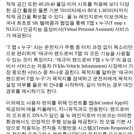
적재 공간 또한 40:20:40 폴딩 리어 시트를 적용해 보다 다양
한 공간 활용은 물론 기본 591리터에서 최대 1,383리터까지
적재 공간을 확보할 수 있다. 올 뉴 레인지로버 이보크에는
국내 최초로 SK 텔레콤과 협업을 통해 T맵 x 누구(T map x
NUGU) 인공지능 음성비서(Virtual Personal Assistant) 서비스
가 제공된다.
‘T 맵 x 누구’ Al는 운전자가 주행 중 터치 과정 없이 목소리만
으로 편리하게 ‘재규어 랜드로버 T맵’의 모든 기능을 사용할
수 있는 것이 특징이다. ‘재규어 랜드로버 T맵 x 누구’의 음성
비서 서비스는 자동차 IVI(In-Vehicle Infotainment) 시장에서 가
장 중요한 서비스 중 하나로 꼽힌다. 목적지를 말하면 ‘재규어
랜드로버 T맵 누구’가 목적지를 검색하고 운전자에게 목적지
설정 여부를 물은 뒤 안내를 시작하며, 길이 막히는 경우 대안
경로를 제시하기도 한다.
이외에도 사용자 편의를 위해 인컨트롤 앱(InControl App)이
제공되며 애플 카플레이, 지니뮤직과도 연동된다. 랜드로버
의 오프로드 DNA가 담긴 올 뉴 레인지로버 이보크는 어떠한
환경에서도 안정적인 주행 성능을 제공한다. 전 모델 기본 사
양으로 적용되는 전자동 지형반응 시스템2(Terrain Response2)