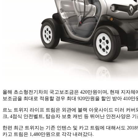
저
렴
한
트
위
지
라
이
프
트
림
출
시
올해 초소형전기차의 국고보조금은 420만원이며, 현재 지자체에
보조금을 최대로 적용할 경우 최대 920만원을 할인 받아 410
르노 트위지 라이프 트림은 외관에 블랙 아웃사이드 미러 커버와
크, 4점식 안전벨트, 탑승자 보호 캐빈 등 뛰어난 안전사양은 
한편 최근 트위지는 기존 인텐스 및 카고 트림에 대해서도 2018
카고 트림은 1,480만원으로 각각 내려갔다.