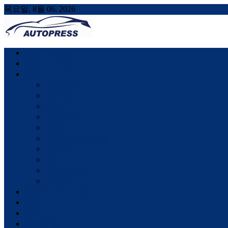
목요일, 8월 06, 2026
AUTOPRESS
오토프레스, 자동차시승기, 자동차, 시승기, 한상기
시승기(국산차)
시승기(수입차)
뉴스
국내 뉴스
해외 뉴스
중국
친환경차
부품
ADAS와 자율주행
브릭스
안전
모터스포츠
인터뷰
신차 및 기술 소개
칼럼
행사
여행과 일