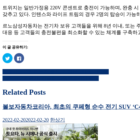
트위지는 일반가정용 220V 콘센트로 충전이 가능하며, 완충 시 
갖추고 있다. 인텐스와 라이프 트림의 경우 2명의 탑승이 가능하며
르노삼성자동차는 전기차 보유 고객들을 위해 8년 이내, 또는 주
대응 등 고객들의 충전불편을 최소화할 수 있는 체계를 구축하고
이 글 공유하기:
트
페
위
이
터
스
로
북
제네시스 G90 리무진 출시, 가격은 1억 5,511만원
공
에
글
유
공
푸조 뉴 208 공개, 전동화 파워트레인이 핵심
하
유
내
기
하
(새
려
창
면
Related Posts
비
에
클
서
릭
열
하
게
림)
세
볼보자동차코리아, 최초의 쿠페형 순수 전기 SUV ‘C40 
요.
이
(새
창
2022-02-20
2022-02-20
한상기
에
션
서
열
림)