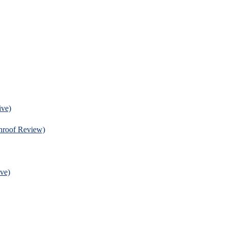
ve)
f Review)
ve)