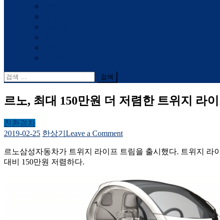
유럽
중국
아시아
미국
숙소
사하라
검
색
어:
르노, 최대 150만원 더 저렴한 트위지 라
친환경차
on
2019-02-25
한상기
Leave a Comment
르
르노삼성자동차가 트위지 라이프 트림을 출시했다. 트위지 라이프는 
노,
대비 150만원 저렴하다.
최
대
150
만
원
더