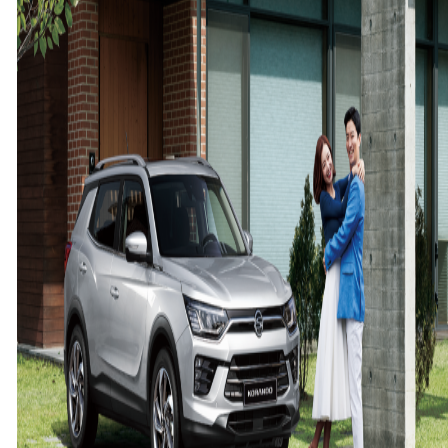
스
펙
으
로
완
전
히
새
로
워
진
리
스
펙
(RE:SPEC)
코
란
도
∙
티
볼
리