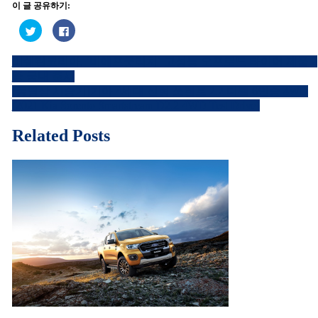
이 글 공유하기:
트
페
위
이
터
스
로
북
미쉐린코리아, ‘비에프굿리치’ 고성능 오프로드 타이어 제품 2
공
에
글
유
공
종 국내 출시
하
유
내
기
하
[동영상 시승기]기아 4세대 신형 쏘렌토 2.2 디젤 6인승 4WD
(새
려
창
면
(2021 Kia Sorento Smartstream D2.2 4WD Test Drive)
비
에
클
서
릭
열
하
게
Related Posts
림)
세
요.
이
(새
창
에
션
서
열
림)