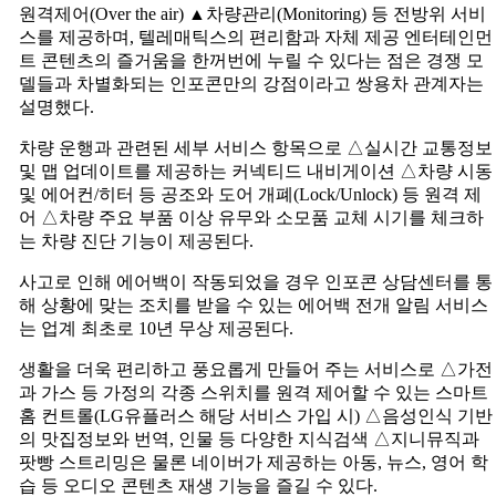
원격제어(Over the air) ▲차량관리(Monitoring) 등 전방위 서비
스를 제공하며, 텔레매틱스의 편리함과 자체 제공 엔터테인먼
트 콘텐츠의 즐거움을 한꺼번에 누릴 수 있다는 점은 경쟁 모
델들과 차별화되는 인포콘만의 강점이라고 쌍용차 관계자는
설명했다.
차량 운행과 관련된 세부 서비스 항목으로 △실시간 교통정보
및 맵 업데이트를 제공하는 커넥티드 내비게이션 △차량 시동
및 에어컨/히터 등 공조와 도어 개폐(Lock/Unlock) 등 원격 제
어 △차량 주요 부품 이상 유무와 소모품 교체 시기를 체크하
는 차량 진단 기능이 제공된다.
사고로 인해 에어백이 작동되었을 경우 인포콘 상담센터를 통
해 상황에 맞는 조치를 받을 수 있는 에어백 전개 알림 서비스
는 업계 최초로 10년 무상 제공된다.
생활을 더욱 편리하고 풍요롭게 만들어 주는 서비스로 △가전
과 가스 등 가정의 각종 스위치를 원격 제어할 수 있는 스마트
홈 컨트롤(LG유플러스 해당 서비스 가입 시) △음성인식 기반
의 맛집정보와 번역, 인물 등 다양한 지식검색 △지니뮤직과
팟빵 스트리밍은 물론 네이버가 제공하는 아동, 뉴스, 영어 학
습 등 오디오 콘텐츠 재생 기능을 즐길 수 있다.