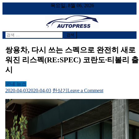
목요일, 8월 06, 2026
검
AUTOPRESS
오토프레스, 자동차시승기, 자동차, 시승기, 한상기
색
어:
쌍용차, 다시 쓰는 스펙으로 완전히 새로
워진 리스펙(RE:SPEC) 코란도∙티볼리 출
시
국내 뉴스
on
2020-04-03
2020-04-03
한상기
Leave a Comment
쌍
용
차,
다
시
쓰
는