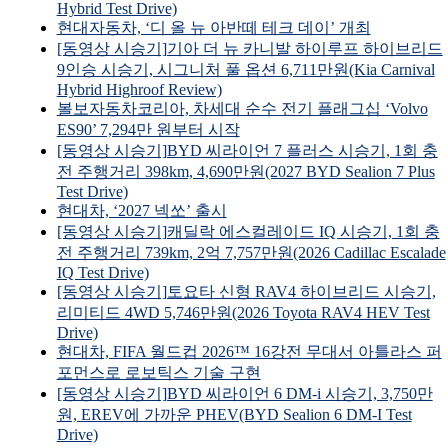
Hybrid Test Drive)
현대자동차, ‘디 올 뉴 아반떼 테크 데이’ 개최
[동영상 시승기]기아 더 뉴 카니발 하이루프 하이브리드
9인승 시승기, 시그니처 풀 옵션 6,711만원(Kia Carnival
Hybrid Highroof Review)
볼보자동차코리아, 차세대 순수 전기 플래그십 ‘Volvo
ES90’ 7,294만 원부터 시작
[동영상 시승기]BYD 씨라이언 7 플러스 시승기, 1회 충
전 주행거리 398km, 4,690만원(2027 BYD Sealion 7 Plus
Test Drive)
현대차, ‘2027 넥쏘’ 출시
[동영상 시승기]캐딜락 에스컬레이드 IQ 시승기, 1회 충
전 주행거리 739km, 2억 7,757만원(2026 Cadillac Escalade
IQ Test Drive)
[동영상 시승기]토요타 신형 RAV4 하이브리드 시승기,
리미티드 4WD 5,746만원(2026 Toyota RAV4 HEV Test
Drive)
현대차, FIFA 월드컵 2026™ 16강전 무대서 아틀라스 퍼
포먼스로 로보틱스 기술 구현
[동영상 시승기]BYD 씨라이언 6 DM-i 시승기, 3,750만
원, EREV에 가까운 PHEV(BYD Sealion 6 DM-I Test
Drive)