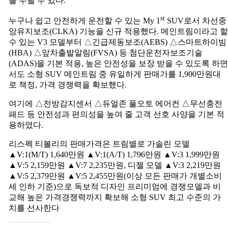
을 누릴 수 있다.
st
누구나 쉽고 안전하게 운전할 수 있는 My 1
SUV로서 차선중
앙유지보조(CLKA) 기능을 신규 적용했다. 메인트림이라고 할
수 있는 V3 모델부터 △긴급제동보조(AEBS) △스마트하이빔
(HBA) △앞차출발알림(FVSA) 등 첨단운전자보조기술
(ADAS)을 기본 적용, 높은 안전성을 보장 받을 수 있도록 하면
서도 소형 SUV 메인트림 중 유일하게 판매가를 1,900만원대
로 책정, 가격 경쟁력을 확보했다.
여기에 △전방감지센서 △듀얼존 풀오토 에어컨 △무선충전
패드 등 안전성과 편의성을 높여 줄 고객 선호 사양을 기본 적
용하였다.
리스펙 티볼리의 판매가격은 트림별로 가솔린 모델
▲V:1(M/T) 1,640만원 ▲V:1(A/T) 1,796만원 ▲V:3 1,999만원
▲V:5 2,159만원 ▲V:7 2,235만원, 디젤 모델 ▲V:3 2,219만원
▲V:5 2,379만원 ▲V:5 2,455만원(이상 모든 판매가 개별소비
세 인하 기준)으로 독보적 디자인 프리미엄에 경쟁모델과 비
교해 높은 가격경쟁력까지 확보해 소형 SUV 최고 수준의 가
치를 선사한다