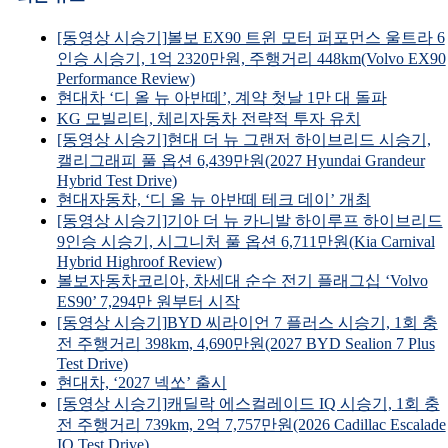
[동영상 시승기]볼보 EX90 트윈 모터 퍼포먼스 울트라 6
인승 시승기, 1억 2320만원, 주행거리 448km(Volvo EX90
Performance Review)
현대차 ‘디 올 뉴 아반떼’, 계약 첫날 1만 대 돌파
KG 모빌리티, 체리자동차 전략적 투자 유치
[동영상 시승기]현대 더 뉴 그랜저 하이브리드 시승기,
캘리그래피 풀 옵션 6,439만원(2027 Hyundai Grandeur
Hybrid Test Drive)
현대자동차, ‘디 올 뉴 아반떼 테크 데이’ 개최
[동영상 시승기]기아 더 뉴 카니발 하이루프 하이브리드
9인승 시승기, 시그니처 풀 옵션 6,711만원(Kia Carnival
Hybrid Highroof Review)
볼보자동차코리아, 차세대 순수 전기 플래그십 ‘Volvo
ES90’ 7,294만 원부터 시작
[동영상 시승기]BYD 씨라이언 7 플러스 시승기, 1회 충
전 주행거리 398km, 4,690만원(2027 BYD Sealion 7 Plus
Test Drive)
현대차, ‘2027 넥쏘’ 출시
[동영상 시승기]캐딜락 에스컬레이드 IQ 시승기, 1회 충
전 주행거리 739km, 2억 7,757만원(2026 Cadillac Escalade
IQ Test Drive)