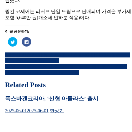
선했다.
링컨 코세어는 리저브 단일 트림으로 판매되며 가격은 부가세
포함 5,640만 원(개소세 인하분 적용)이다.
이 글 공유하기:
트
페
위
이
터
스
로
북
[동영상 시승기]더 뉴 벤츠 CLA 250 AMG 라인(2021 Mercedes
공
에
글
유
공
CLA 250 4Matic Test Drive)
하
유
내
기
하
[동영상 시승기]포드 올 뉴 익스플로러 2.3 에코부스트 (2020
(새
려
Ford Explorer 2.3 Ecoboost Test Drive)
창
면
비
에
클
서
릭
열
하
Related Posts
게
림)
세
요.
이
(새
창
폭스바겐코리아, ‘신형 아틀라스’ 출시
에
션
서
열
2025-06-01
2025-06-01
한상기
림)