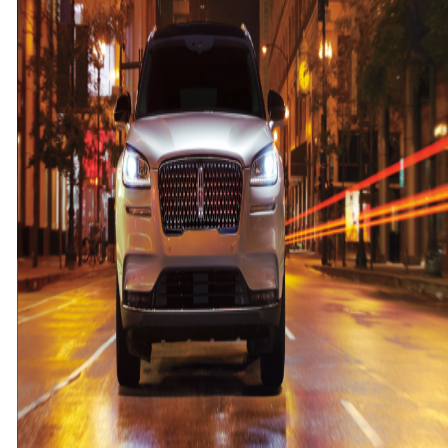
사
전
계
약
실
시