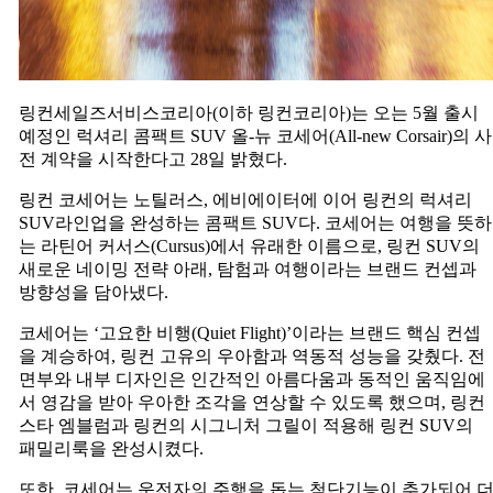
링컨세일즈서비스코리아(이하 링컨코리아)는 오는 5월 출시
예정인 럭셔리 콤팩트 SUV 올-뉴 코세어(All-new Corsair)의 사
전 계약을 시작한다고 28일 밝혔다.
링컨 코세어는 노틸러스, 에비에이터에 이어 링컨의 럭셔리
SUV라인업을 완성하는 콤팩트 SUV다. 코세어는 여행을 뜻하
는 라틴어 커서스(Cursus)에서 유래한 이름으로, 링컨 SUV의
새로운 네이밍 전략 아래, 탐험과 여행이라는 브랜드 컨셉과
방향성을 담아냈다.
코세어는 ‘고요한 비행(Quiet Flight)’이라는 브랜드 핵심 컨셉
을 계승하여, 링컨 고유의 우아함과 역동적 성능을 갖췄다. 전
면부와 내부 디자인은 인간적인 아름다움과 동적인 움직임에
서 영감을 받아 우아한 조각을 연상할 수 있도록 했으며, 링컨
스타 엠블럼과 링컨의 시그니처 그릴이 적용해 링컨 SUV의
패밀리룩을 완성시켰다.
또한, 코세어는 운전자의 주행을 돕는 첨단기능이 추가되어 