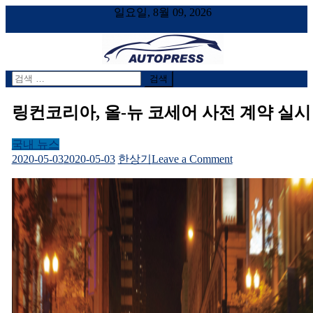
일요일, 8월 09, 2026
검
AUTOPRESS
오토프레스, 자동차시승기, 자동차, 시승기, 한상기
색
어:
링컨코리아, 올-뉴 코세어 사전 계약 실시
국내 뉴스
on
2020-05-03
2020-05-03
한상기
Leave a Comment
링
컨
코
리
아,
올-
뉴
코
세
어