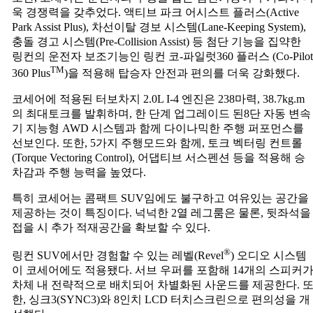
욱 경쟁력을 갖추었다. 액티브 파크 어시스트 플러스(Active
Park Assist Plus), 차선이탈 경보 시스템(Lane-Keeping System),
충돌 경고 시스템(Pre-Collision Assist) 등 첨단 기능을 집약한
링컨의 운전자 보조기능인 링컨 코-파일럿360 플러스 (Co-Pilot
TM
360 Plus
)을 적용해 탑승자 안전과 편의를 더욱 강화했다.
코세어에 적용된 터보차지 2.0L I-4 엔진은 238마력, 38.7kg.m
의 최대토크를 발휘하며, 한 단계 업그레이드 된8단 자동 변속
기 지능형 AWD 시스템과 함께 다이나믹한 주행 퍼포먼스를
선보인다. 또한, 5가지 주행모드와 함께, 토크 벡터링 컨트롤
(Torque Vectoring Control), 어댑티브 서스펜션 등을 적용해 승
차감과 주행 능력을 높였다.
특히 코세어는 콤팩트 SUV임에도 불구하고 여유있는 공간을
제공하는 것이 특징이다. 넉넉한 2열 레그룸은 물론, 뒷좌석을
접을 시 추가 적재공간을 확보할 수 있다.
®
링컨 SUV에서만 경험할 수 있는 레벨(Revel
) 오디오 시스템
이 코세어에도 적용됐다. 서브 우퍼를 포함해 14개의 스피커
차체 내 전략적으로 배치되어 차별화된 사운드를 제공한다. 
한, 싱크3(SYNC3)와 8인치 LCD 터치스크린으로 편의성을 개