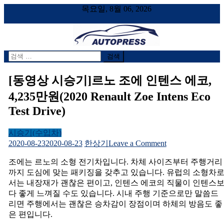
목요일, 8월 06, 2026
검
AUTOPRESS
오토프레스, 자동차시승기, 자동차, 시승기, 한상기
색
어:
[동영상 시승기]르노 조에 인텐스 에코,
4,235만원(2020 Renault Zoe Intens Eco
Test Drive)
시승기(수입차)
on
2020-08-23
2020-08-23
한상기
Leave a Comment
[동
조에는 르노의 소형 전기차입니다. 차체 사이즈부터 주행거리
영
까지 도심에 맞는 패키징을 갖추고 있습니다. 유럽의 소형차
상
서는 내장재가 괜찮은 편이고, 인텐스 에코의 직물이 인텐스
시
다 좋게 느껴질 수도 있습니다. 시내 주행 기준으로만 말씀드
승
리면 주행에서는 괜찮은 승차감이 장점이며 하체의 방음도 좋
기]
은 편입니다.
르