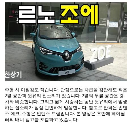
노
조
에
인
텐
스
에
코,
4,235
만
원
(2020
Renault
Zoe
Intens
Eco
주행 시 이질감도 적습니다. 단점으로는 차급을 감안해도 작
Test
2열 공간과 뒷유리 잡소리가 있습니다. 2열의 무릎 공간은 경
Drive)
차와 비슷합니다. 그리고 짧게 시승하는 동안 뒷유리에서 발
하는 잡소리가 점점 빈번하게 발생합니다. 참고로 안팎은 인
스 에코, 주행은 인텐스 트림입니다. 본 영상은 초반에 헤이딜
러의 배너 광고를 포함하고 있습니다.