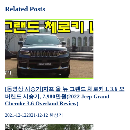
서
릭
열
하
게
Related Posts
림)
세
요.
이
(새
창
에
션
서
열
림)
[동영상 시승기]지프 올 뉴 그랜드 체로키 L 3.6 오
버랜드 시승기, 7,980만원(2022 Jeep Grand
Cheroke 3.6 Overland Review)
2021-12-12
2021-12-12
한상기