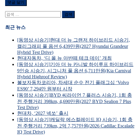
검
색
어:
최근 뉴스
[동영상 시승기]현대 더 뉴 그랜저 하이브리드 시승기,
캘리그래피 풀 옵션 6,439만원(2027 Hyundai Grandeur
Hybrid Test Drive)
현대자동차, ‘디 올 뉴 아반떼 테크 데이’ 개최
[동영상 시승기]기아 더 뉴 카니발 하이루프 하이브리드
9인승 시승기, 시그니처 풀 옵션 6,711만원(Kia Carnival
Hybrid Highroof Review)
볼보자동차코리아, 차세대 순수 전기 플래그십 ‘Volvo
ES90’ 7,294만 원부터 시작
[동영상 시승기]BYD 씨라이언 7 플러스 시승기, 1회 충
전 주행거리 398km, 4,690만원(2027 BYD Sealion 7 Plus
Test Drive)
현대차, ‘2027 넥쏘’ 출시
[동영상 시승기]캐딜락 에스컬레이드 IQ 시승기, 1회 충
전 주행거리 739km, 2억 7,757만원(2026 Cadillac Escalade
IQ Test Drive)