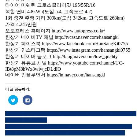
타이어 미쉐린 크로스클라이밋 195/55R/16
복합 연비 4.8kWh(도심 5.4, 고속도로 4.2)
1회 충전 주행 거리 309km(도심 342km, 고속도로 268km)
가격 4,245만원
오토프레스 홈페이지 http://www.autopress.co.kr/
한상기 네이버TV 채널 http://tvcast.naver.com/hansangki
한상기 페이스북 https://www.facebook.com/HanSangKi0755
한상기 인스타그램 https://www.instagram.com/hansangki0755
한상기 네이버 블로그 http://blog.naver.com/low_quality
한상기 유튜브 채널 https://www.youtube.com/channel/UC-
IBt8pM8hWx8wiwjcDLdIQ
네이버 인플루언서 https://in.naver.com/hansangki
이 글 공유하기:
트
페
위
이
터
스
로
북
볼보자동차코리아,마일드 하이브리드 장착한S60, 크로스컨트
공
에
글
유
공
리(V60), XC40 출시
하
유
내
기
하
[동영상 시승기]폭스바겐 티록 2.0 디젤 7단 DSG & 6단 수동
(새
려
창
면
독일 시승기(2020 VW T-ROC 2.0 TDI 4Motion Test Drive)
비
에
클