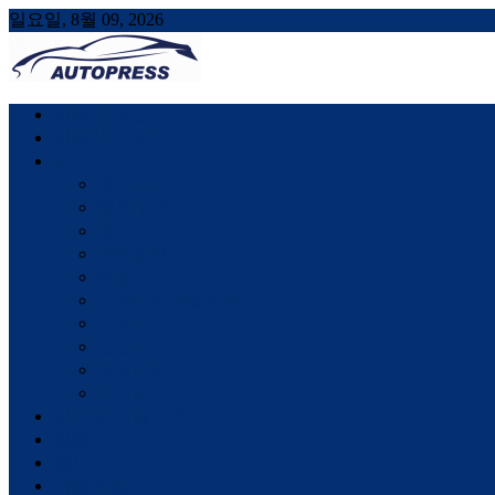
일요일, 8월 09, 2026
AUTOPRESS
오토프레스, 자동차시승기, 자동차, 시승기, 한상기
시승기(국산차)
시승기(수입차)
뉴스
국내 뉴스
해외 뉴스
중국
친환경차
부품
ADAS와 자율주행
브릭스
안전
모터스포츠
인터뷰
신차 및 기술 소개
칼럼
행사
여행과 일