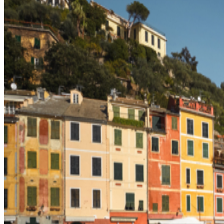
‘페
라
리
포
르
토
피
노
M’
공
개