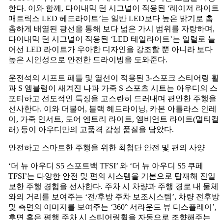
한다. 이와 함께, 다이내믹 턴 시그널이 적용된 ‘레이저 라이트
매트릭스 LED 헤드라이트’는 일반 LED보다 높은 밝기로 촘
촘하게 배열된 광선을 통해 보다 넓은 가시 범위를 자랑하며,
다이내믹 턴 시그널이 적용된 ‘LED 테일라이트’는 일렬로 늘
어선 LED 라이트가 우아한 디자인을 강조할 뿐 아니라 보다
높은 시인성으로 안전한 드라이빙을 도와준다.
운전석의 시프트 패들 및 열선이 적용된 3-스포크 스티어링 휠
과 S 엠블럼이 새겨진 나파 가죽 S 스포츠 시트는 아우디의 스
포티하고 선도적인 특징을 고스란히 드러내며 편안한 주행을
선사한다. 이와 더불어, 블랙 헤드라이닝, 카본 아틀라스 인레
이, 가죽 인서트, 도어 엔트리 라이트, 엠비언트 라이트(멀티컬
러) 등이 아우디만의 고품격 감성 품질을 담았다.
안전하고 스마트한 주행을 위한 최첨단 안전 및 편의 사양
‘더 뉴 아우디 S5 스포트백 TFSI’ 와 ‘더 뉴 아우디 S5 쿠페
TFSI’는 다양한 안전 및 편의 시스템을 기본으로 탑재해 진일
보한 주행 경험을 선사한다. 주차 시 차량과 주행 경로 내 물체
와의 거리를 보여주는 ‘전/후방 주차 보조시스템’, 차량 전후방
및 측면의 이미지를 보여주는 ‘360° 서라운드 뷰 디스플레이’,
후면 혹은 평행 주차 시 스티어링휠을 자동으로 조향해주는