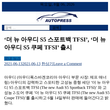
목요일, 8월 06, 2026
검
AUTOPRESS
오토프레스, 자동차시승기, 자동차, 시승기, 한상기
색
어:
‘더 뉴 아우디 S5 스포트백 TFSI’, ‘더 뉴
아우디 S5 쿠페 TFSI’ 출시
국내 뉴스
on
2021-06-13
2021-06-13
한상기
Leave a Comment
‘더
뉴
아우디 (아우디폭스바겐코리아 아우디 부문 사장: 제프 매너
아
링) 아우디의 강력하고 스포티한 고성능 중형 세단 ‘더 뉴 아우
우
디 S5 스포트백 TFSI (The new Audi S5 Sportback TFSI)’ 와 고
디
성능 2-도어 쿠페 ‘더 뉴 아우디 S5 쿠페 TFSI (The new Audi S5
S5
Coupe TFSI)’를 출시하고 6월 14일부터 판매에 들어간다고 밝
스
혔다.
포
트