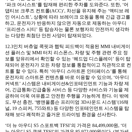
‘파크 어시스트’를 탑재해 편리한 주차를 도와준다. 또한, ‘어
댑티브 크루즈 컨트롤(ACC)’, 차선을 유지해 주는 ‘액티브 레
인 어시스트’, 상황에 따라 브레이크 요동을 통해 긴급 경고를
하고, 운전자가 반응하지 않으면 자동으로 제동하는 아우디
‘프리센스 시티’ 등 탑승자는 물론 보행자의 안전까지 생각하
는 다양한 최첨단 안전 사양이 탑재되었다.
12.3인치 버츄얼 콕핏과 햅틱 피드백이 적용된 MMI 내비게이
션 플러스 및 MMI 터치 리스폰스, 차량 및 주행 관련 주요 정
보를 앞유리에서 확인할 수 있는 ‘헤드업 디스플레이’ 등이 탑
재되어 운전자가 모든 차량 정보를 통합적이고 직관적으로 컨
트롤 할 수 있다. 특히 ‘아우디 스마트폰 인터페이스’를 통해
운전자의 스마트폰 컨텐츠를 바로 이용할 수 있으며, ‘아우디
커넥트’ 시스템은 내비게이션&인포테인먼트 기능과 차량 제
어, 긴급통화/긴급출동 서비스 등 다양한 서비스와 기능을 제
공하여 더욱 여유롭고 안전한 주행을 가능하게 한다. 이 밖에
도, 무선 충전, ‘뱅앤올룹슨 프리미엄 3D사운드 시스템’(16채
널, 19 스피커, 755와트) 등 다양한 인포테인먼트 시스템을 탑
재해 보다 쾌적하고 즐거운 드라이빙 환경을 선사한다.
‘더 뉴 아우디 S5 스포트백 TFSI’의 가격은 84,499,000원, ‘더
뉴 아우디 S5 쿠페 TFSI’의 가격은 85,972,000원이다. (부가세