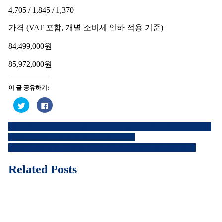
4,705 / 1,845 / 1,370
가격 (VAT 포함, 개별 소비세 인하 적용 기준)
84,499,000원
85,972,000원
이 글 공유하기:
트
페
위
이
터
스
로
북
벤츠 코리아, 2021 서울 스마트 모빌리티 엑스포에서 ‘더 뉴
공
에
글
유
공
EQA’ 및 ‘MBUX 하이퍼스크린’ 공개
하
유
내
기
하
아우디, 최상위 고성능 SUV ‘더 뉴 아우디 RS Q8’ 출시
(새
려
창
면
비
에
클
Related Posts
서
릭
열
하
게
림)
세
요.
이
(새
창
에
션
서
열