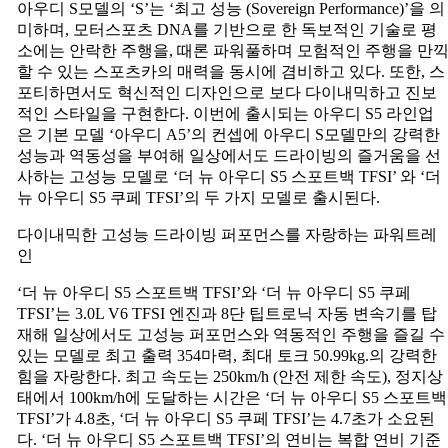
아우디 S모델의 ‘S’는 ‘최고 성능 (Sovereign Performance)’을 의
백
미하며, 모터스포츠 DNA를 기반으로 한 독보적인 기술로 평
TFSI’,
소에는 안락한 주행을, 때론 파워풀하며 모험적인 주행을 만
‘더
할 수 있는 스포츠카의 매력을 동시에 겸비하고 있다. 또한, 스
뉴
포티하면서도 혁신적인 디자인으로 보다 다이내믹하고 진보
아
적인 스타일을 구현한다. 이번에 출시되는 아우디 S5 라인업
우
은 기본 모델 ‘아우디 A5’의 컨셉에 아우디 S모델만의 강력한
디
성능과 역동성을 부여해 일상에서도 드라이빙의 즐거움을 선
S5
사하는 고성능 모델로 ‘더 뉴 아우디 S5 스포트백 TFSI’ 와 ‘더
쿠
뉴 아우디 S5 쿠페 TFSI’의 두 가지 모델로 출시된다.
페
TFSI’
다이내믹한 고성능 드라이빙 퍼포먼스를 자랑하는 파워트레
출
인
시
‘더 뉴 아우디 S5 스포트백 TFSI’와 ‘더 뉴 아우디 S5 쿠페
TFSI’는 3.0L V6 TFSI 엔진과 8단 팁트로닉 자동 변속기를 탑
재해 일상에서도 고성능 퍼포먼스와 역동적인 주행을 즐길 수
있는 모델로 최고 출력 354마력, 최대 토크 50.99kg.의 강력한
힘을 자랑한다. 최고 속도는 250km/h (안전 제한 속도), 정지상
태에서 100km/h에 도달하는 시간은 ‘더 뉴 아우디 S5 스포트백
TFSI’가 4.8초, ‘더 뉴 아우디 S5 쿠페 TFSI’는 4.7초가 소요된
다. ‘더 뉴 아우디 S5 스포트백 TFSI’의 연비는 복합 연비 기준