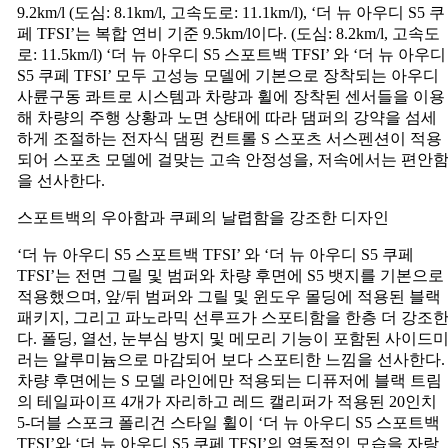
9.2km/l (도심: 8.1km/l, 고속도로: 11.1km/l), ‘더 뉴 아우디 S5 쿠
페 TFSI’는 복합 연비 기준 9.5km/l이다. (도심: 8.2km/l, 고속도
로: 11.5km/l) ‘더 뉴 아우디 S5 스포트백 TFSI’ 와 ‘더 뉴 아우디
S5 쿠페 TFSI’ 모두 고성능 모델에 기본으로 장착되는 아우디
사륜구동 콰트로 시스템과 차량과 휠에 장착된 센서들을 이용
해 차량의 주행 상황과 노면 상태에 따라 댐퍼의 강약을 섬세
하게 조절하는 전자식 댐핑 컨트롤 S 스포츠 서스펜션이 적용
되어 스포츠 모델에 걸맞는 고속 안정성을, 저속에서는 편안
을 선사한다.
스포트백의 우아함과 쿠페의 날렵함을 강조한 디자인
‘더 뉴 아우디 S5 스포트백 TFSI’ 와 ‘더 뉴 아우디 S5 쿠페
TFSI’는 전면 그릴 및 범퍼와 차량 후면에 S5 뱃지를 기본으로
적용했으며, 앞/뒤 범퍼와 그릴 및 윈도우 몰딩에 적용된 블랙
패키지, 그리고 파노라믹 선루프가 스포티함을 한층 더 강조
다. 폴딩, 열선, 눈부심 방지 및 메모리 기능이 포함된 사이드
러는 알루미늄으로 마감되어 보다 스포티한 느낌을 선사한다.
차량 후면에는 S 모델 라인에만 적용되는 디퓨저에 블랙 트림
의 테일파이프 4개가 자리하고 레드 캘리퍼가 적용된 20인치
5-더블 스포크 폴리건 스타일 휠이 ‘더 뉴 아우디 S5 스포트백
TFSI’와 ‘더 뉴 아우디 S5 쿠페 TFSI’의 역동적인 모습을 자랑