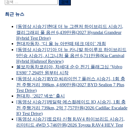
검
색
어:
최근 뉴스
[동영상 시승기]현대 더 뉴 그랜저 하이브리드 시승기,
캘리그래피 풀 옵션 6,439만원(2027 Hyundai Grandeur
Hybrid Test Drive)
현대자동차, ‘디 올 뉴 아반떼 테크 데이’ 개최
[동영상 시승기]기아 더 뉴 카니발 하이루프 하이브리드
9인승 시승기, 시그니처 풀 옵션 6,711만원(Kia Carnival
Hybrid Highroof Review)
볼보자동차코리아, 차세대 순수 전기 플래그십 ‘Volvo
ES90’ 7,294만 원부터 시작
[동영상 시승기]BYD 씨라이언 7 플러스 시승기, 1회 충
전 주행거리 398km, 4,690만원(2027 BYD Sealion 7 Plus
Test Drive)
현대차, ‘2027 넥쏘’ 출시
[동영상 시승기]캐딜락 에스컬레이드 IQ 시승기, 1회 충
전 주행거리 739km, 2억 7,757만원(2026 Cadillac Escalade
IQ Test Drive)
[동영상 시승기]토요타 신형 RAV4 하이브리드 시승기,
리미티드 4WD 5,746만원(2026 Toyota RAV4 HEV Test