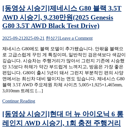
행
레
거
[동영상 시승기]제네시스 G80 블랙 3.5T
인
리
지
AWD 시승기, 9,230만원(2025 Genesis
387km,
GT
8,275
G80 3.5T AWD Black Test Drive)
라
만
인
원
on
시
2025-09-21
2025-09-21
한상기
Leave a Comment
(Hyundai
[동
승
Ioniq
제네시스 G80에도 블랙 모델이 추가됐습니다. 안팎을 블랙으
영
기,
6
로 고급스럽게 꾸민 게 특징이며, 일반적인 검은색보다 색감이
상
1
N
깊습니다. 시승차는 주행거리가 많아서 그런지 기존에 시승했
회
시
Test
Drive)
던 3.5보다 하체가 약간 부드럽게 느껴지고, 방음은 가장 좋은
충
승
편입니다. G80이 출시 5년이 돼서 그런지 부분적인 편의 사양
전
기]
면에서는 최신차 대비 떨이지는 면도 있습니다. 제네시스 G80
주
제
블랙 3.5T AWD 주요제원 차체 사이즈 5,005×1,925×1,465mm,
행
네
3,010mm 트레드 […]
거
시
리
스
Continue Reading
460km,
G80
6,258
블
[동영상 시승기]현대 더 뉴 아이오닉 6 롱
만
랙
원
3.5T
레인지 AWD 시승기, 1회 충전 주행거리
(2026
AWD