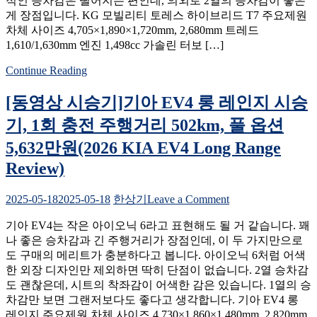
적인 승차감은 떨어지는 편인데, 의외로 2열의 승차감이 좋은
720km,
기]KG
프
게 장점입니다. KG 모빌리티 토레스 하이브리드 T7 주요제원
모
레
차체 사이즈 4,705×1,890×1,720mm, 2,680mm 트레드
빌
스
1,610/1,630mm 엔진 1,498cc 가솔린 터보 […]
리
티
티
Continue Reading
지
토
풀
레
[동영상 시승기]기아 EV4 롱 레인지 시승
옵
스
션
하
기, 1회 충전 주행거리 502km, 풀 옵션
8,793
이
5,632만원(2026 KIA EV4 Long Range
만
브
원
리
Review)
(2026
드
Hyundai
주
on
2025-05-18
2025-05-18
한상기
Leave a Comment
Nexo
행
[동
Test
위
기아 EV4는 작은 아이오닉 6라고 표현해도 될 거 같습니다. 꽤
Drive)
영
주
나 좋은 승차감과 긴 주행거리가 장점인데, 이 두 가지만으로
상
시
도 구매의 메리트가 충분하다고 봅니다. 아이오닉 6처럼 어색
시
승
한 외장 디자인만 제외하면 딱히 단점이 없습니다. 2열 승차감
승
기,
도 괜찮은데, 시트의 착좌감이 어색한 감은 있습니다. 1열의 승
기]
T7
차감만 보면 그랜저보다도 좋다고 생각합니다. 기아 EV4 롱
기
트
레인지 주요제원 차체 사이즈 4,730×1,860×1,480mm, 2,820mm
아