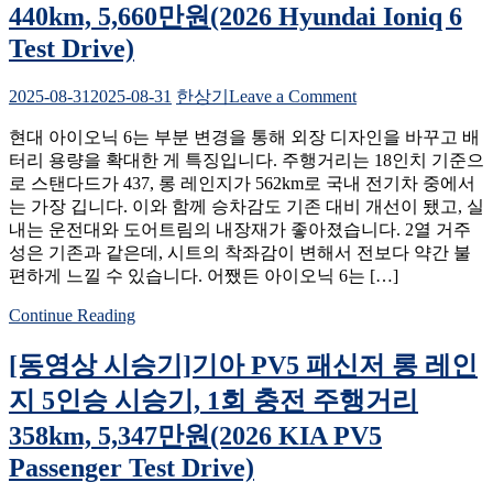
KIA
시
440km, 5,660만원(2026 Hyundai Ioniq 6
EV5
승
Test Drive)
Test
기,
Drive)
9,230
on
2025-08-31
2025-08-31
한상기
Leave a Comment
만
[동
원
현대 아이오닉 6는 부분 변경을 통해 외장 디자인을 바꾸고 배
영
(2025
터리 용량을 확대한 게 특징입니다. 주행거리는 18인치 기준으
상
Genesis
로 스탠다드가 437, 롱 레인지가 562km로 국내 전기차 중에서
G80
시
3.5T
는 가장 깁니다. 이와 함께 승차감도 기존 대비 개선이 됐고, 실
승
AWD
내는 운전대와 도어트림의 내장재가 좋아졌습니다. 2열 거주
기]
Black
성은 기존과 같은데, 시트의 착좌감이 변해서 전보다 약간 불
현
Test
편하게 느낄 수 있습니다. 어쨌든 아이오닉 6는 […]
대
Drive)
더
Continue Reading
뉴
아
[동영상 시승기]기아 PV5 패신저 롱 레인
이
오
지 5인승 시승기, 1회 충전 주행거리
닉
358km, 5,347만원(2026 KIA PV5
6
롱
Passenger Test Drive)
레