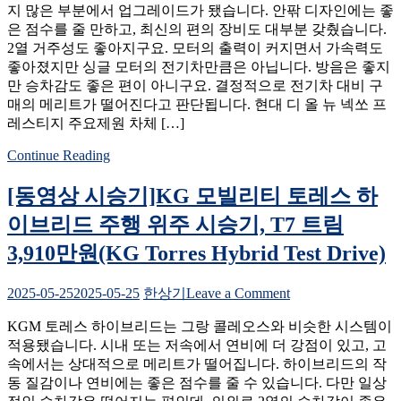
승
지 많은 부분에서 업그레이드가 됐습니다. 안팎 디자인에는 좋
상
Drive)
기,
은 점수를 줄 만하고, 최신의 편의 장비도 대부분 갖췄습니다.
시
1
2열 거주성도 좋아지구요. 모터의 출력이 커지면서 가속력도
승
회
좋아졌지만 싱글 모터의 전기차만큼은 아닙니다. 방음은 좋지
기]
충
만 승차감도 좋은 편이 아니구요. 결정적으로 전기차 대비 구
현
전
매의 메리트가 떨어진다고 판단됩니다. 현대 디 올 뉴 넥쏘 프
대
주
레스티지 주요제원 차체 […]
신
행
형
거
Continue Reading
넥
리
쏘
358km,
[동영상 시승기]KG 모빌리티 토레스 하
시
5,347
승
이브리드 주행 위주 시승기, T7 트림
만
기,
원
3,910만원(KG Torres Hybrid Test Drive)
1
(2026
회
KIA
PV5
충
on
2025-05-25
2025-05-25
한상기
Leave a Comment
Passenger
[동
전
Test
KGM 토레스 하이브리드는 그랑 콜레오스와 비슷한 시스템이
영
주
Drive)
적용됐습니다. 시내 또는 저속에서 연비에 더 강점이 있고, 고
상
행
속에서는 상대적으로 메리트가 떨어집니다. 하이브리드의 작
시
거
동 질감이나 연비에는 좋은 점수를 줄 수 있습니다. 다만 일상
승
리