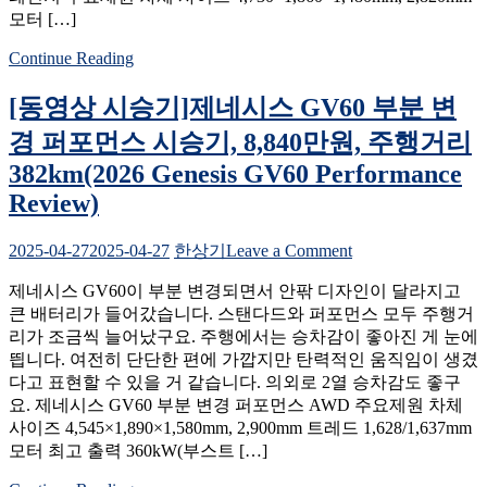
림
모터 […]
EV4
3,910
롱
만
Continue Reading
레
원
인
(KG
[동영상 시승기]제네시스 GV60 부분 변
지
Torres
시
경 퍼포먼스 시승기, 8,840만원, 주행거리
Hybrid
승
Test
382km(2026 Genesis GV60 Performance
기,
Drive)
Review)
1
회
충
on
2025-04-27
2025-04-27
한상기
Leave a Comment
전
[동
주
제네시스 GV60이 부분 변경되면서 안팎 디자인이 달라지고
영
행
큰 배터리가 들어갔습니다. 스탠다드와 퍼포먼스 모두 주행거
상
거
리가 조금씩 늘어났구요. 주행에서는 승차감이 좋아진 게 눈에
시
리
띕니다. 여전히 단단한 편에 가깝지만 탄력적인 움직임이 생겼
승
502km,
다고 표현할 수 있을 거 같습니다. 의외로 2열 승차감도 좋구
기]
풀
요. 제네시스 GV60 부분 변경 퍼포먼스 AWD 주요제원 차체
제
옵
사이즈 4,545×1,890×1,580mm, 2,900mm 트레드 1,628/1,637mm
네
션
모터 최고 출력 360kW(부스트 […]
시
5,632
스
만