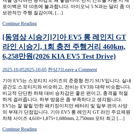
격을 생각하면 승차감도 꽤 좋습니다. 런치 컨트롤 사용 시 제
기]
(KIA
로이백은 약 10초에 불과합니다. 아이오닉 5 N과는 달리 좀 더
현
PV5
보편적인 주행 질감이며, […]
대
Passenger
아
Test
Continue Reading
Drive)
이
오
[동영상 시승기]기아 EV5 롱 레인지 GT
닉
6
라인 시승기, 1회 충전 주행거리 460km,
N
6,258만원(2026 KIA EV5 Test Drive)
시
승
기,
on
2025-10-05
2025-10-05
한상기
Leave a Comment
제
[동
로
기아 EV5는 스포티지 사이즈의 준중형 전기 SUV입니다. 실내
영
백
공간도 스포티지와 비슷하고, 전비는 EV3와 대략 비슷합니다.
상
3.2
비교적 단단한 하체 대비 승차감은 좋은 편이고, 충격을 적절
시
초,
하게 걸러줍니다. 하부 방음은 좀 부족하다고 생각됩니다.
승
1
EV5는 잘 팔릴 만한 패키징이지만 배터리 및 일부 편의 사양
기]
회
의 부재가 단점입니다. 기아 EV5 롱 레인지 GT 라인 주요제원
기
충
차체 사이즈 4,610×1,875×1,680mm, 2,750mm 모터 최고 […]
아
전
EV5
주
Continue Reading
롱