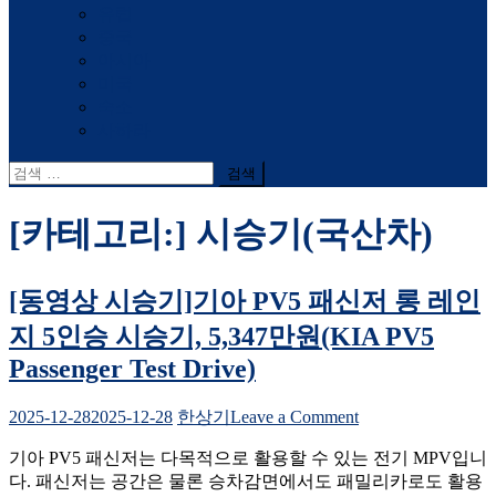
유럽
중국
아시아
미국
숙소
사하라
검
색
어:
[카테고리:]
시승기(국산차)
[동영상 시승기]기아 PV5 패신저 롱 레인
지 5인승 시승기, 5,347만원(KIA PV5
Passenger Test Drive)
on
2025-12-28
2025-12-28
한상기
Leave a Comment
[동
기아 PV5 패신저는 다목적으로 활용할 수 있는 전기 MPV입니
영
다. 패신저는 공간은 물론 승차감면에서도 패밀리카로도 활용
상