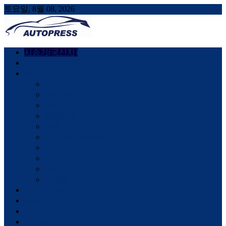
토요일, 8월 08, 2026
AUTOPRESS
오토프레스, 자동차시승기, 자동차, 시승기, 한상기
시승기(국산차)
시승기(수입차)
뉴스
국내 뉴스
해외 뉴스
중국
친환경차
부품
ADAS와 자율주행
브릭스
안전
모터스포츠
인터뷰
신차 및 기술 소개
칼럼
행사
여행과 일