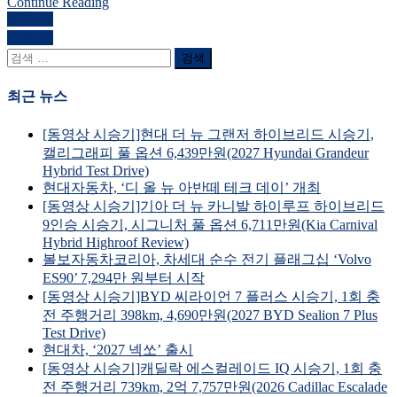
Continue Reading
GV60
원
이전 글
글
부
(2026
다음 글
분
내
KIA
검
변
EV4
색
비
경
Long
어:
최근 뉴스
퍼
Range
게
Review)
포
이
[동영상 시승기]현대 더 뉴 그랜저 하이브리드 시승기,
먼
캘리그래피 풀 옵션 6,439만원(2027 Hyundai Grandeur
스
션
Hybrid Test Drive)
시
현대자동차, ‘디 올 뉴 아반떼 테크 데이’ 개최
승
[동영상 시승기]기아 더 뉴 카니발 하이루프 하이브리드
기,
9인승 시승기, 시그니처 풀 옵션 6,711만원(Kia Carnival
8,840
Hybrid Highroof Review)
만
볼보자동차코리아, 차세대 순수 전기 플래그십 ‘Volvo
원,
ES90’ 7,294만 원부터 시작
주
[동영상 시승기]BYD 씨라이언 7 플러스 시승기, 1회 충
행
전 주행거리 398km, 4,690만원(2027 BYD Sealion 7 Plus
거
Test Drive)
리
현대차, ‘2027 넥쏘’ 출시
382km(2026
[동영상 시승기]캐딜락 에스컬레이드 IQ 시승기, 1회 충
Genesis
전 주행거리 739km, 2억 7,757만원(2026 Cadillac Escalade
GV60