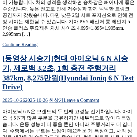
이 가능합니다. 차의 성격을 생각하면 승차감은 빼어나게 좋은
시
수준입니다. 높은 전고로 인해 거주성과 함께 넉넉한 트렁크
승
공간까지 갖췄습니다. 다만 낮은 2열 시트 포지션으로 인해 전
기]
방 시야는 제한될 수 있습니다. 기아 PV5 패신저 롱 레인지 5
기
인승 플러스 주요제원 차체 사이즈 4,695×1,895×1,905mm,
아
2,995mm […]
PV5
패
Continue Reading
신
저
[동영상 시승기]현대 아이오닉 6 N 시승
롱
레
기, 제로백 3.2초, 1회 충전 주행거리
인
387km, 8,275만원(Hyundai Ioniq 6 N Test
지
5
Drive)
인
승
on
2025-10-26
2025-10-26
한상기
Leave a Comment
시
[동
승
아이오닉 6 N은 브랜드의 두 번째 고성능 전기차입니다. 아이
영
기,
오닉 5 N과 많은 부분을 공유하지만 세부적으로 많이 다듬었
상
5,347
습니다. 운동 성능이 더 좋을 뿐만 아니라 주행거리도 더 깁니
시
만
다. 주행에서는 구르는 느낌이 매끄러운 게 특징이고, 차의 성
승
원