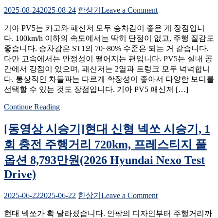
인
on
2025-08-24
2025-08-24
한상기
Leave a Comment
지
[동
AWD
기아 PV5는 카고와 패신저 모두 승차감이 좋은 게 장점입니
영
시
다. 100km/h 이하의 속도에서는 딱히 단점이 없고, 주행 질감도
상
승
좋습니다. 승차감은 ST1의 70~80% 수준은 되는 거 같습니다.
시
기,
다만 고속에서는 안정성이 떨어지는 편입니다. PV5는 실내 공
승
1
간에서 강점이 있으며, 패신저는 2열과 트렁크 모두 넉넉합니
기]
회
다. 통상적인 차들과는 다르게 확장성이 좋아서 다양한 보디를
기
충
선택할 수 있는 것도 장점입니다. 기아 PV5 패신저 […]
아
전
PV5
주
Continue Reading
패
행
신
거
[동영상 시승기]현대 신형 넥쏘 시승기, 1
저
리
롱
회 충전 주행거리 720km, 프레스티지 풀
440km,
레
5,660
옵션 8,793만원(2026 Hyundai Nexo Test
인
만
지
Drive)
원
5
(2026
인
Hyundai
on
2025-06-22
2025-06-22
한상기
Leave a Comment
승
Ioniq
[동
6
시
현대 넥쏘가 확 달라졌습니다. 안팎의 디자인부터 주행거리까
영
Test