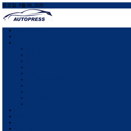
토요일, 8월 08, 2026
AUTOPRESS
오토프레스, 자동차시승기, 자동차, 시승기, 한상기
시승기(국산차)
시승기(수입차)
뉴스
국내 뉴스
해외 뉴스
중국
친환경차
부품
ADAS와 자율주행
브릭스
안전
모터스포츠
인터뷰
신차 및 기술 소개
칼럼
행사
여행과 일