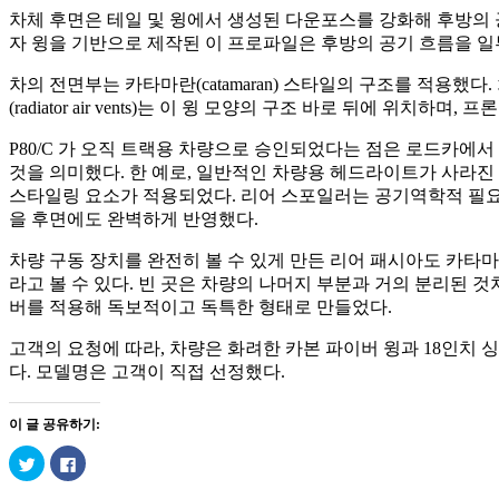
차체 후면은 테일 및 윙에서 생성된 다운포스를 강화해 후방의 공
자 윙을 기반으로 제작된 이 프로파일은 후방의 공기 흐름을 일부 분산
차의 전면부는 카타마란(catamaran) 스타일의 구조를 적용
(radiator air vents)는 이 윙 모양의 구조 바로 뒤에 위치
P80/C 가 오직 트랙용 차량으로 승인되었다는 점은 로드카에
것을 의미했다. 한 예로, 일반적인 차량용 헤드라이트가 사라진 
스타일링 요소가 적용되었다. 리어 스포일러는 공기역학적 필요
을 후면에도 완벽하게 반영했다.
차량 구동 장치를 완전히 볼 수 있게 만든 리어 패시아도 카타마
라고 볼 수 있다. 빈 곳은 차량의 나머지 부분과 거의 분리된 것
버를 적용해 독보적이고 독특한 형태로 만들었다.
고객의 요청에 따라, 차량은 화려한 카본 파이버 윙과 18인치 싱글 너
다. 모델명은 고객이 직접 선정했다.
이 글 공유하기:
트
페
위
이
터
스