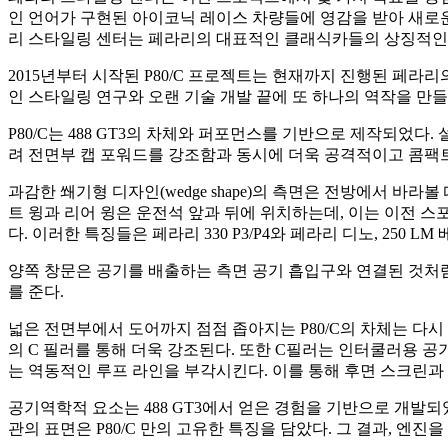
인 언어가 구현된 아이코닉 레이스 차량들에 영감을 받아 새로
리 스타일링 센터는 페라리의 대표적인 클래식카들의 상징적인 
2015년부터 시작된 P80/C 프로젝트는 현재까지 진행된 페라
인 스타일링 연구와 오랜 기술 개발 끝에 또 하나의 역작을 만들
P80/C는 488 GT3의 차체와 퍼포먼스를 기반으로 제작되었다. 
려 전면부 캡 포워드를 강조함과 동시에 더욱 공격적이고 콤
과감한 쐐기형 디자인(wedge shape)의 측면은 전방에서 바라
트 윙과 리어 윙은 운전석 앞과 뒤에 위치하는데, 이는 이전 스
다. 이러한 특징들은 페라리 330 P3/P4와 페라리 디노, 250 
양쪽 창문은 공기를 배출하는 측면 공기 흡입구와 연결된 것처
를 준다.
넓은 전면부에서 도어까지 점점 좁아지는 P80/C의 차체는 다시 후면
의 C 필러를 통해 더욱 강조된다. 또한 C필러는 인터쿨러용 
는 역동적인 루프 라인을 부각시킨다. 이를 통해 후면 스크린과
공기역학적 요소는 488 GT3에서 얻은 경험을 기반으로 개발
관의 표면은 P80/C 만의 고유한 특징을 담았다. 그 결과, 엔