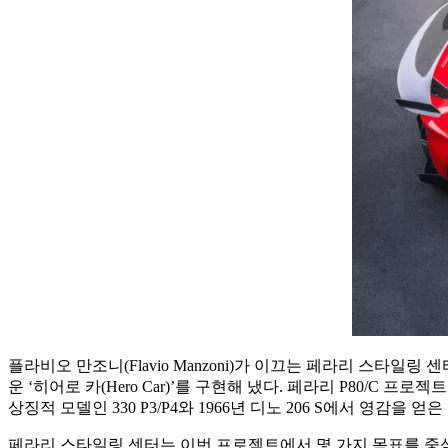
인
특
별
한
히
어
로
카
플라비오 만조니(Flavio Manzoni)가 이끄는 페라리 스타일링 
운 ‘히어로 카(Hero Car)’를 구현해 냈다. 페라리 P80
상징적 모델인 330 P3/P4와 1966년 디노 206 S에서 영감
페라리 스타일링 센터는 이번 프로젝트에서 몇 가지 목표를 중심