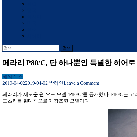
유럽
중국
아시아
미국
숙소
사하라
검
색
어:
페라리 P80/C, 단 하나뿐인 특별한 히어로
해외 뉴스
on
2019-04-02
2019-04-02
박혜연
Leave a Comment
페
페라리가 새로운 원-오프 모델 ‘P80/C’를 공개했다. P80/
라
포츠카를 현대적으로 재창조한 모델이다.
리
P80/C,
단
하
나
뿐