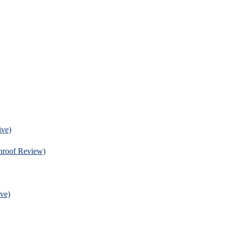
ve)
f Review)
ve)