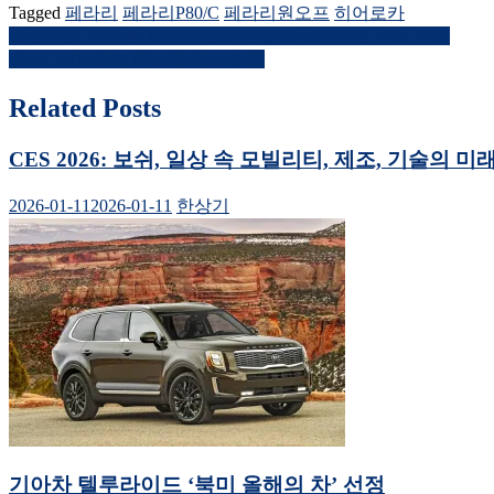
로
북
Tagged
페라리
페라리P80/C
페라리원오프
히어로카
공
에
유
공
폭스바겐, 아마존 웹 서비스와 산업용 클라우드 공동 개발
글
하
유
기
하
르노, 13/15인승 마스터 버스 발표
(새
려
내
창
면
에
클
Related Posts
서
릭
비
열
하
림)
세
게
요.
CES 2026: 보쉬, 일상 속 모빌리티, 제조, 기술의 미
(새
창
이
에
서
2026-01-11
2026-01-11
한상기
열
션
림)
기아차 텔루라이드 ‘북미 올해의 차’ 선정