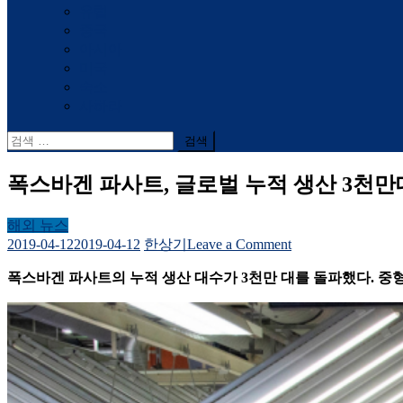
유럽
중국
아시아
미국
숙소
사하라
검
색
어:
폭스바겐 파사트, 글로벌 누적 생산 3천만
해외 뉴스
on
2019-04-12
2019-04-12
한상기
Leave a Comment
폭
폭스바겐 파사트의 누적 생산 대수가 3천만 대를 돌파했다. 중형
스
바
겐
파
사
트,
글