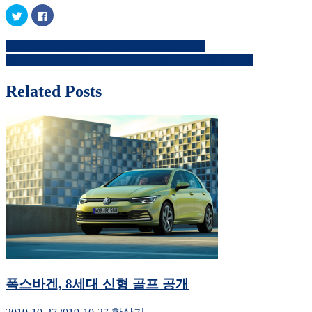
트
페
위
이
터
스
로
북
현대 i30 N TCR, 2019 WTCR 개막전 우승
공
에
글
유
공
현대차, 안성휴게소에서 고속도로 수소충전소 개소
하
유
내
기
하
(새
려
창
면
Related Posts
비
에
클
서
릭
열
하
게
림)
세
요.
이
(새
창
에
션
서
열
림)
폭스바겐, 8세대 신형 골프 공개