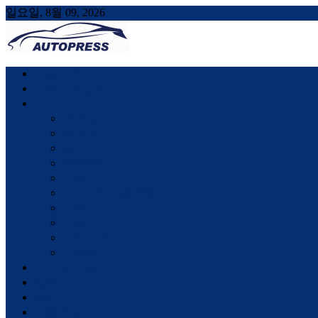
일요일, 8월 09, 2026
AUTOPRESS
오토프레스, 자동차시승기, 자동차, 시승기, 한상기
시승기(국산차)
시승기(수입차)
뉴스
국내 뉴스
해외 뉴스
중국
친환경차
부품
ADAS와 자율주행
브릭스
안전
모터스포츠
인터뷰
신차 및 기술 소개
칼럼
행사
여행과 일