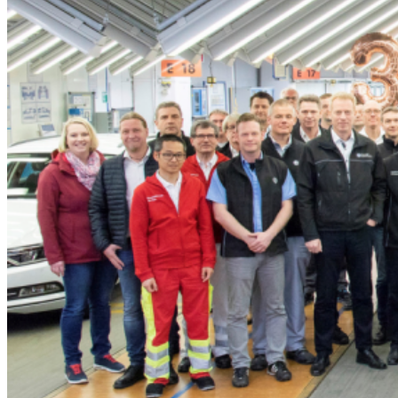
로
벌
누
적
생
산
3
천
만
대