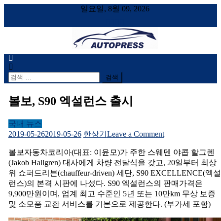
일요일, 8월 09, 2026
AUTOPRESS
오토프레스, 자동차시승기, 자동차, 시승기, 한상기
검
색
어:
볼보, S90 엑설런스 출시
국내 뉴스
on
2019-05-26
2019-05-26
한상기
Leave a Comment
볼
볼보자동차코리아(대표: 이윤모)가 주한 스웨덴 야콥 할그렌
보,
(Jakob Hallgren) 대사에게 차량 전달식을 갖고, 20일부터 최상
S90
엑
위 쇼퍼드리븐(chauffeur-driven) 세단, S90 EXCELLENCE(엑설
설
런스)의 본격 시판에 나섰다. S90 엑설런스의 판매가격은
런
9,900만원이며, 업계 최고 수준인 5년 또는 10만km 무상 보증
스
및 소모품 교환 서비스를 기본으로 제공한다. (부가세 포함)
출