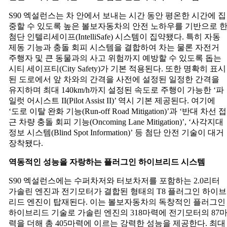
S90 엑설런스는 차 안에서 보내는 시간 동안 평온한 시간에 집
중할 수 있도록 높은 볼보자동차의 안전 노하우를 기반으로 
첨단 인텔리세이프(IntelliSafe) 시스템이 집약됐다. 특히 자동
제동 기능과 충돌 회피 시스템을 결합하여 차는 물론 자전거
주행자 및 큰 동물과의 사고 위험까지 예방할 수 있도록 돕는
시티 세이프티(City Safety)가 기본 적용된다. 또한 명확히 표시
된 도로에서 앞 차와의 간격을 사전에 설정된 일정한 간격을
유지하며 최대 140km/h까지 설정된 속도로 주행이 가능한 ‘파
일럿 어시스트 II(Pilot Assist II)’ 역시 기본 제공된다. 여기에
‘도로 이탈 완화 기능(Run-off Road Mitigation)’과 ‘반대 차선 접
근 차량 충돌 회피 기능(Oncoming Lane Mitigation)’, ‘사각지대
정보 시스템(Blind Spot Information)’ 등 첨단 안전 기술이 대거
장착됐다.
역동적인
성능을
자랑하는
플러그인
하이브리드
시스템
S90 엑설런스에는 수퍼차저와 터보차저를 포함하는 2.0리터
가솔린 엔진과 전기모터가 결합된 형태의 T8 플러그인 하이브
리드 엔진이 탑재된다. 이는 볼보자동차의 독창적인 플러그인
하이브리드 기술로 가솔린 엔진의 318마력에 전기모터의 87
력을 더해 총 405마력에 이르는 강력한 성능을 제공한다. 최대