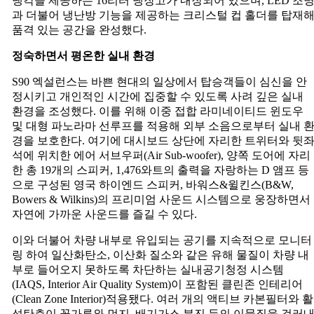
냉각을 제공하는 16리터 냉장고가 내장되어 있으며, LED 조
과 더불어 냉난방 기능을 제공하는 크리스털 컵 홀더를 탑재
품격 있는 공간을 완성했다.
정숙하면서
평온한
실내
환경
S90 엑설런스는 바쁜 현대의 일상에서 탑승객들이 심신을 안
정시키고 개인적인 시간에 집중할 수 있도록 사려 깊은 실내
환경을 조성했다. 이를 위해 이중 접합 라미네이티드 윈도우
및 대형 파노라마 선루프를 적용해 외부 소음으로부터 실내 
경을 보호한다. 여기에 대시보드 상단에 자리한 트위터와 뒷
석에 위치한 에어 서브우퍼(Air Sub-woofer), 양쪽 도어에 자리
한 총 19개의 스피커, 1,476와트의 출력을 자랑하는 D 앰프 등
으로 구성된 영국 하이엔드 스피커, 바워스&윌킨스(B&W,
Bowers & Wilkins)의 프리미엄 사운드 시스템으로 웅장하면서
자연에 가까운 사운드를 즐길 수 있다.
이와 더불어 차량 내부로 유입되는 공기를 지속적으로 모니터
링 하여 일산화탄소, 이산화 질소와 같은 유해 물질이 차량 내
부로 들어오지 못하도록 차단하는 실내공기청정 시스템
(IAQS, Interior Air Quality System)이 포함된 클린존 인테리어
(Clean Zone Interior)적용됐다. 여러 개의 액티브 카본필터와 활
성탄층이 꽃가루와 먼지, 배기가스 분진 등의 이물질을 걸러