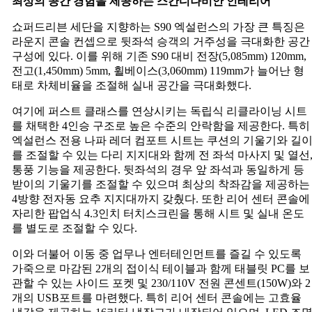
최상의
공간
경험을
제공하는
스칸디나비안
인테리어
쇼퍼드리븐 세단을 지향하는 S90 엑설런스의 가장 큰 특징은
라운지 콘솔 컨셉으로 뒷좌석 승객의 거주성을 극대화한 공간
구성에 있다. 이를 위해 기존 S90 대비 전장(5,085mm) 120mm,
전고(1,450mm) 5mm, 휠베이스(3,060mm) 119mm가 늘어난 형
태로 차체비율을 조절해 실내 공간을 극대화했다.
여기에 퍼스트 클래스를 연상시키는 독립식 리클라이닝 시트
를 채택한 4인승 구조로 높은 수준의 안락함을 제공한다. 특히
엑설런스 전용 나파 레더 컴포트 시트는 쿠션의 기울기와 길
를 조절할 수 있는 다리 지지대와 함께 전 좌석 마사지 및 열선
통풍 기능을 제공한다. 뒷좌석의 경우 앞 좌석과 동일하게 등
받이의 기울기를 조절할 수 있으며 최상의 착좌감을 제공하는
4방향 전자동 요추 지지대까지 갖췄다. 또한 리어 센터 콘솔에
자리한 팝업식 4.3인치 터치스크린을 통해 시트 및 실내 온도
를 별도로 조절할 수 있다.
이와 더불어 이동 중 업무나 엔터테인먼트를 즐길 수 있도록
가죽으로 마감된 2개의 접이식 테이블과 함께 태블릿 PC를 보
관할 수 있는 사이드 포켓 및 230/110V 전원 콘센트(150W)와 2
개의 USB포트를 마련했다. 특히 리어 센터 콘솔에는 고효율