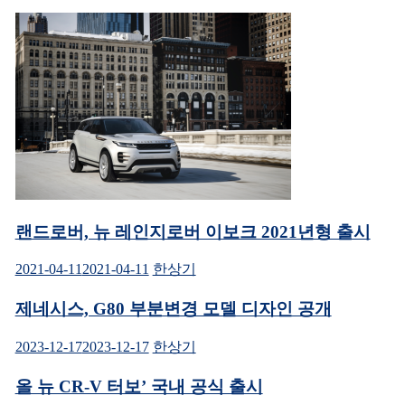
이
(새
창
에
션
서
열
림)
랜드로버, 뉴 레인지로버 이보크 2021년형 출시
2021-04-11
2021-04-11
한상기
제네시스, G80 부분변경 모델 디자인 공개
2023-12-17
2023-12-17
한상기
올 뉴 CR-V 터보’ 국내 공식 출시