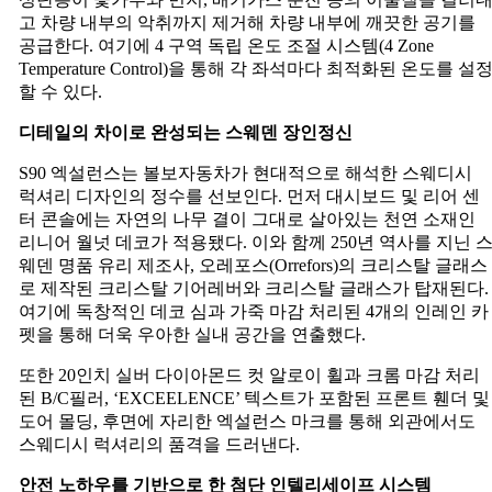
고 차량 내부의 악취까지 제거해 차량 내부에 깨끗한 공기를
공급한다. 여기에 4 구역 독립 온도 조절 시스템(4 Zone
Temperature Control)을 통해 각 좌석마다 최적화된 온도를 설
할 수 있다.
디테일의
차이로
완성되는
스웨덴
장인정신
S90 엑설런스는 볼보자동차가 현대적으로 해석한 스웨디시
럭셔리 디자인의 정수를 선보인다. 먼저 대시보드 및 리어 센
터 콘솔에는 자연의 나무 결이 그대로 살아있는 천연 소재인
리니어 월넛 데코가 적용됐다. 이와 함께 250년 역사를 지닌 
웨덴 명품 유리 제조사, 오레포스(Orrefors)의 크리스탈 글래스
로 제작된 크리스탈 기어레버와 크리스탈 글래스가 탑재된다.
여기에 독창적인 데코 심과 가죽 마감 처리된 4개의 인레인 카
펫을 통해 더욱 우아한 실내 공간을 연출했다.
또한 20인치 실버 다이아몬드 컷 알로이 휠과 크롬 마감 처리
된 B/C필러, ‘EXCEELENCE’ 텍스트가 포함된 프론트 휀더 및
도어 몰딩, 후면에 자리한 엑설런스 마크를 통해 외관에서도
스웨디시 럭셔리의 품격을 드러낸다.
안전
노하우를
기반으로
한
첨단
인텔리세이프
시스템