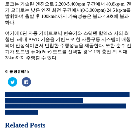
토크는 가솔린 엔진으로 2,200-5,400rpm 구간에서 40.8kg•m, 
기 모터로는 낮은 엔진 회전 구간에서(0-3,000rpm) 24.5 kg•m를
발휘하며 출발 후 100km/h까지 가속성능은 불과 4.9초에 불과
하다.
여기에 8단 자동 기어트로닉 변속기와 스웨덴 할덱스 사의 최
첨단 5세대 AWD 기술을 기반으로 한 사륜구동 시스템이 매칭
되어 안정적이면서 민첩한 주행성능을 제공한다. 또한 순수 
기차 모드인 퓨어(Pure) 모드를 선택할 경우 1회 충전 뒤 최대
28km까지 주행할 수 있다.
이 글 공유하기:
트
페
위
이
터
스
로
북
[동영상 시승기]캐딜락 REBORN CT6 3.6 스포츠 10단 변속기
공
에
글
유
공
(2019 Cadillac CT6 AWD 3.6 Test Drive)
하
유
내
기
하
미쉐린코리아, 고성능 SUV를 위한 파일롯 스포츠 4 SUV 등
(새
려
신제품 4종 출시
창
면
비
에
클
서
릭
열
하
게
Related Posts
림)
세
요.