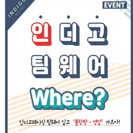
디
고
레
이
싱
팀
웨
어
리
뉴
얼’
기
념
이
벤
트