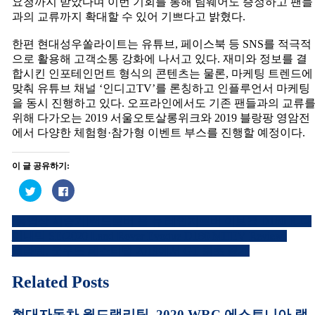
요청까지 받았다며 이번 기회를 통해 팀웨어도 증정하고 팬들
과의 교류까지 확대할 수 있어 기쁘다고 밝혔다.
한편 현대성우쏠라이트는 유튜브, 페이스북 등 SNS를 적극적
으로 활용해 고객소통 강화에 나서고 있다. 재미와 정보를 결
합시킨 인포테인먼트 형식의 콘텐츠는 물론, 마케팅 트렌드에
맞춰 유튜브 채널 ‘인디고TV’를 론칭하고 인플루언서 마케팅
을 동시 진행하고 있다. 오프라인에서도 기존 팬들과의 교류
위해 다가오는 2019 서울오토살롱위크와 2019 블랑팡 영암전
에서 다양한 체험형·참가형 이벤트 부스를 진행할 예정이다.
이 글 공유하기:
트
페
위
이
터
스
로
북
[동영상 시승기]랜드로버 올 뉴 레인지로버 이보크 D180 R-다
공
에
글
유
공
이내믹 SE(2020 Land Rover Evoque D180 MHEV Review)
하
유
내
기
하
맥라렌, 굿우드 페스티벌 2019에서 GT 최초 공개
(새
려
창
면
비
에
클
Related Posts
서
릭
열
하
게
림)
세
요.
현대자동차 월드랠리팀, 2020 WRC 에스토니아 랠
(새