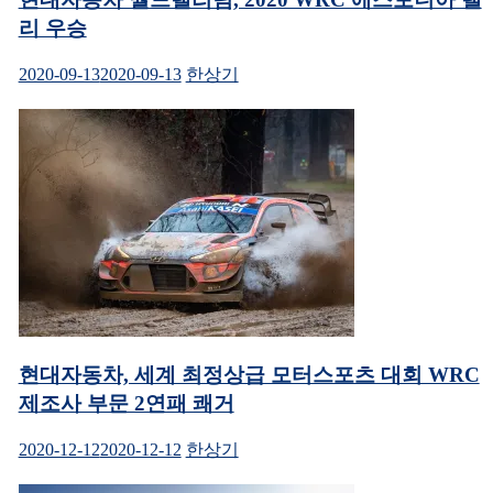
이
창
에
리 우승
션
서
열
림)
2020-09-13
2020-09-13
한상기
현대자동차, 세계 최정상급 모터스포츠 대회 WRC
제조사 부문 2연패 쾌거
2020-12-12
2020-12-12
한상기