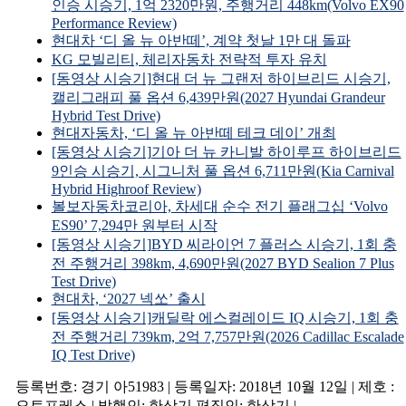
인승 시승기, 1억 2320만원, 주행거리 448km(Volvo EX90
Performance Review)
현대차 ‘디 올 뉴 아반떼’, 계약 첫날 1만 대 돌파
KG 모빌리티, 체리자동차 전략적 투자 유치
[동영상 시승기]현대 더 뉴 그랜저 하이브리드 시승기,
캘리그래피 풀 옵션 6,439만원(2027 Hyundai Grandeur
Hybrid Test Drive)
현대자동차, ‘디 올 뉴 아반떼 테크 데이’ 개최
[동영상 시승기]기아 더 뉴 카니발 하이루프 하이브리드
9인승 시승기, 시그니처 풀 옵션 6,711만원(Kia Carnival
Hybrid Highroof Review)
볼보자동차코리아, 차세대 순수 전기 플래그십 ‘Volvo
ES90’ 7,294만 원부터 시작
[동영상 시승기]BYD 씨라이언 7 플러스 시승기, 1회 충
전 주행거리 398km, 4,690만원(2027 BYD Sealion 7 Plus
Test Drive)
현대차, ‘2027 넥쏘’ 출시
[동영상 시승기]캐딜락 에스컬레이드 IQ 시승기, 1회 충
전 주행거리 739km, 2억 7,757만원(2026 Cadillac Escalade
IQ Test Drive)
등록번호: 경기 아51983 | 등록일자: 2018년 10월 12일 | 제호 :
오토프레스 | 발행인: 한상기 편집인: 한상기 |