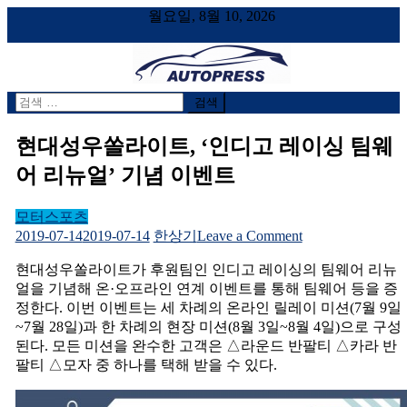
월요일, 8월 10, 2026
검
AUTOPRESS
오토프레스, 자동차시승기, 자동차, 시승기, 한상기
색
어:
현대성우쏠라이트, ‘인디고 레이싱 팀웨
어 리뉴얼’ 기념 이벤트
모터스포츠
on
2019-07-14
2019-07-14
한상기
Leave a Comment
현
현대성우쏠라이트가 후원팀인 인디고 레이싱의 팀웨어 리뉴
대
얼을 기념해 온·오프라인 연계 이벤트를 통해 팀웨어 등을 증
성
정한다. 이번 이벤트는 세 차례의 온라인 릴레이 미션(7월 9일
우
~7월 28일)과 한 차례의 현장 미션(8월 3일~8월 4일)으로 구성
쏠
된다. 모든 미션을 완수한 고객은 △라운드 반팔티 △카라 반
라
팔티 △모자 중 하나를 택해 받을 수 있다.
이
트,
‘인