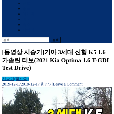
유럽
중국
아시아
미국
숙소
사하라
검
색
어:
[동영상 시승기]기아 3세대 신형 K5 1.6
가솔린 터보(2021 Kia Optima 1.6 T-GDI
Test Drive)
시승기(국산차)
on
2019-12-17
2019-12-17
한상기
Leave a Comment
[동
영
상
시
승