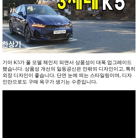
기]
기
아
3
세
대
신
형
K5
1.6
기아 K5가 풀 모델 체인지 되면서 상품성이 대폭 업그레이드
가
됐습니다. 상품성 개선의 일등공신은 안팎의 디자인이고, 특히
솔
외장 디자인이 좋습니다. 단연 눈에 띄는 스타일링이며, 디자
린
인만으로도 구매 욕구가 생기는 수준입니다.
터
보
(2021
Kia
Optima
1.6
T-
GDI
Test
Drive)