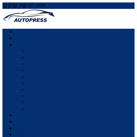
금요일, 8월 07, 2026
AUTOPRESS
오토프레스, 자동차시승기, 자동차, 시승기, 한상기
시승기(국산차)
시승기(수입차)
뉴스
국내 뉴스
해외 뉴스
중국
친환경차
부품
ADAS와 자율주행
브릭스
안전
모터스포츠
인터뷰
신차 및 기술 소개
칼럼
행사
여행과 일