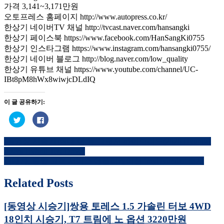
가격 3,141~3,171만원
오토프레스 홈페이지 http://www.autopress.co.kr/
한상기 네이버TV 채널 http://tvcast.naver.com/hansangki
한상기 페이스북 https://www.facebook.com/HanSangKi0755
한상기 인스타그램 https://www.instagram.com/hansangki0755/
한상기 네이버 블로그 http://blog.naver.com/low_quality
한상기 유튜브 채널 https://www.youtube.com/channel/UC-
IBt8pM8hWx8wiwjcDLdIQ
이 글 공유하기:
트
페
위
이
터
스
로
북
[동영상 시승기]현대 더 뉴 그랜저 하이브리드(2020 Hyundai
공
에
글
유
공
Azera Hybrid Test Drive)
하
유
내
기
하
현대차, 통합 고객 서비스 애플리케이션 ‘myHyundai’ 출시
(새
려
창
면
비
에
클
Related Posts
서
릭
열
하
게
림)
세
요.
[동영상 시승기]쌍용 토레스 1.5 가솔린 터보 4WD
이
(새
창
18인치 시승기, T7 트림에 노 옵션 3220만원
에