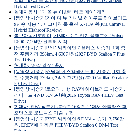
캘리그래피 풀 옵션 6,439만원(2027 Hyundai Grandeur
Hybrid Test Drive)
현대자동차, ‘디 올 뉴 아반떼 테크 데이’ 개최
[동영상 시승기]기아 더 뉴 카니발 하이루프 하이브리드
9인승 시승기, 시그니처 풀 옵션 6,711만원(Kia Carnival
Hybrid Highroof Review)
볼보자동차코리아, 차세대 순수 전기 플래그십 ‘Volvo
ES90’ 7,294만 원부터 시작
[동영상 시승기]BYD 씨라이언 7 플러스 시승기, 1회 충
전 주행거리 398km, 4,690만원(2027 BYD Sealion 7 Plus
Test Drive)
현대차, ‘2027 넥쏘’ 출시
[동영상 시승기]캐딜락 에스컬레이드 IQ 시승기, 1회 충
전 주행거리 739km, 2억 7,757만원(2026 Cadillac Escalade
IQ Test Drive)
[동영상 시승기]토요타 신형 RAV4 하이브리드 시승기,
리미티드 4WD 5,746만원(2026 Toyota RAV4 HEV Test
Drive)
현대차, FIFA 월드컵 2026™ 16강전 무대서 아틀라스 퍼
포먼스로 로보틱스 기술 구현
[동영상 시승기]BYD 씨라이언 6 DM-i 시승기, 3,750만
원, EREV에 가까운 PHEV(BYD Sealion 6 DM-I Test
Drive)