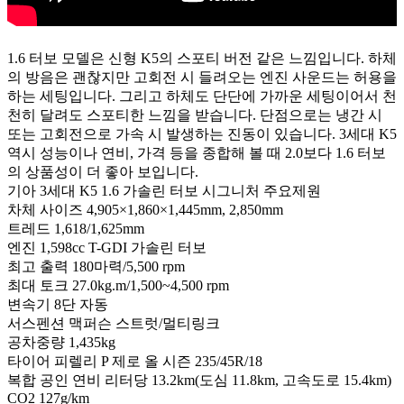
1.6 터보 모델은 신형 K5의 스포티 버전 같은 느낌입니다. 하체
의 방음은 괜찮지만 고회전 시 들려오는 엔진 사운드는 허용을
하는 세팅입니다. 그리고 하체도 단단에 가까운 세팅이어서 천
천히 달려도 스포티한 느낌을 받습니다. 단점으로는 냉간 시
또는 고회전으로 가속 시 발생하는 진동이 있습니다. 3세대 K5
역시 성능이나 연비, 가격 등을 종합해 볼 때 2.0보다 1.6 터보
의 상품성이 더 좋아 보입니다.
기아 3세대 K5 1.6 가솔린 터보 시그니처 주요제원
차체 사이즈 4,905×1,860×1,445mm, 2,850mm
트레드 1,618/1,625mm
엔진 1,598cc T-GDI 가솔린 터보
최고 출력 180마력/5,500 rpm
최대 토크 27.0kg.m/1,500~4,500 rpm
변속기 8단 자동
서스펜션 맥퍼슨 스트럿/멀티링크
공차중량 1,435kg
타이어 피렐리 P 제로 올 시즌 235/45R/18
복합 공인 연비 리터당 13.2km(도심 11.8km, 고속도로 15.4km)
CO2 127g/km