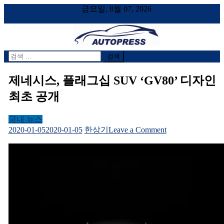
금요일, 8월 07, 2026
검
AUTOPRESS
오토프레스, 자동차시승기, 자동차, 시승기, 한상기
색
어:
제네시스, 플래그십 SUV ‘GV80’ 디자인
최초 공개
국내 뉴스
on
2020-01-05
2020-01-05
한상기
Leave a Comment
제
네
시
스,
플
래
그
십
SUV