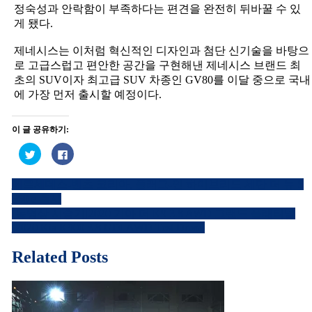
정숙성과 안락함이 부족하다는 편견을 완전히 뒤바꿀 수 있
게 됐다.
제네시스는 이처럼 혁신적인 디자인과 첨단 신기술을 바탕으
로 고급스럽고 편안한 공간을 구현해낸 제네시스 브랜드 최
초의 SUV이자 최고급 SUV 차종인 GV80를 이달 중으로 국내
에 가장 먼저 출시할 예정이다.
이 글 공유하기:
트
페
위
이
터
스
로
북
메르세데스-벤츠 코리아, 플러그-인 하이브리드 세단 더 뉴 S
공
에
글
유
공
560 e 출시
하
유
내
기
하
[동영상 시승기]2020 기아 더 K9 3.8 AWD 그랜드 플래티넘
(새
려
창
면
(2020 Kia K900 3.8 GDI AWD Test Drive)
비
에
클
서
릭
열
하
게
Related Posts
림)
세
요.
이
(새
창
에
션
서
열