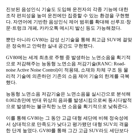
진보된 음성인식 기술도 도입해 운전자의 각종 기능에 대한
조작 편의성을 높여 운전에만 집중할 수 있는 환경을 구현했
다. 자연어에 기반한 음성인식 제어 범위를 확대해 선루프·창
문·트렁크 개폐, 카카오톡 메시지 발신 등도 가능해졌다.
뿐만 아니라 GV80는 감성 신기술을 통해 최고급 SUV에 걸맞
은 정숙하고 안락한 실내 공간도 구현했다.
GV80에는 세계 최초로 주행 중 발생하는 노면소음을 획기적
으로 저감해주는 능동형 노면소음 저감기술(RANC: Road-
noise Active Noise Control)이 적용돼, 소재와 차체 구조 등 물
리적 기술에 의존하던 기존의 소음 제어 기술의 한계를 극복
했다.
능동형 노면소음 저감기술은 노면소음을 실시간으로 분석해
0.002초만에 반대 위상의 음파를 발생시킴으로써 동시다발적
으로 발생하는 불규칙한 노면 소음을 획기적으로 낮춰준다.
이를 통해 GV80는 그 동안 고급 대형 세단에 비해 정숙성에
서 상대적으로 만족도가 낮다고 평가됐던 대형 SUV의 격을
한 단계 높였다. GV80를 통해 그간 고급 SUV라도 세단보다