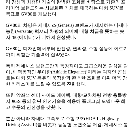
리 감성과 최첨단 기술의 완벽한 조화를 바탕으로 기존의 프
리미엄 브랜드와는 차별화된 가치를 제공하는 대형 SUV를
목표로 GV80를 개발했다.
GV80의 차명은 제네시스(Genesis) 브랜드가 제시하는 다재다
능한(Versatile) 럭셔리 차량의 의미에 대형 차급을 뜻하는 숫
자 ‘80(에이티)’가 더해져 완성됐다.
GV80는 디자인에서부터 안전성, 편의성, 주행 성능에 이르기
까지 최첨단 기술력이 집약됐다.
특히 제네시스 브랜드만의 독창적이고 고급스러운 감성을 담
아낸 ‘역동적인 우아함(Athletic Elegance)’이라는 디자인 콘셉
트는 대형 SUV 특유의 웅장함과 완벽한 조화를 이뤄 더욱 강
한 카리스마를 느낄 수 있도록 진화했다.
또한 앞좌석 센터 사이드 에어백, 대향/교차차량 전방 충돌방
지 보조 등의 첨단 안전기술을 적용해 플래그십 모델다운 최
고 수준의 안전성을 갖췄다.
뿐만 아니라 차세대 고속도로 주행보조(HDA II: Highway
Driving Assist II)를 비롯해 능동형 노면소음 저감, 제네시스 통