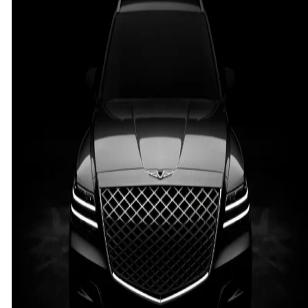
‘GV80’
디
자
인
최
초
공
개