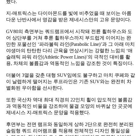
했다.
지-매트릭스는 다이아몬드를 빛에 비추었을 때 보이는 아름
다운 난반사에서 영감을 받은 제네시스만의 고유 문양이다.
GV80의 측면부는 쿼드램프에서 시작돼 전륜 휠하우스와 도
어 상단부를 거쳐 후륜 휠하우스까지 부드럽게 이어지는 완
만한 포물선인 ‘파라볼릭 라인(Parabolic Line)’과 그 아래 마치
야생마의 탄탄한 다리 근육을 연상시키는 강렬한 느낌의 ‘애
슬래틱 파워 라인(Athletic Power Lines)’의 극적인 대비를 활
용, 차체의 볼륨감과 역동적인 느낌을 강조한 것이 특징이다.
더불어 3열을 갖춘 대형 SUV임에도 불구하고 마치 쿠페와 같
이 날렵하게 떨어지는 루프라인은 기존 SUV와는 완전히 차
별화된 우아함을 선사한다.
또한 국산차 역대 최대 직경의 22인치 휠이 압도적인 볼륨감
과 역동적인 비율을 강조하며 물결 모양의 바퀴살 안 곳곳에
제네시스 지-매트릭스 문양을 적용했다.
후면부는 전면 램프와 동일하게 상하 2단으로 완전히 분리된
슬림형 쿼드 리어램프를 적용해 전체적인 디자인 통일성을