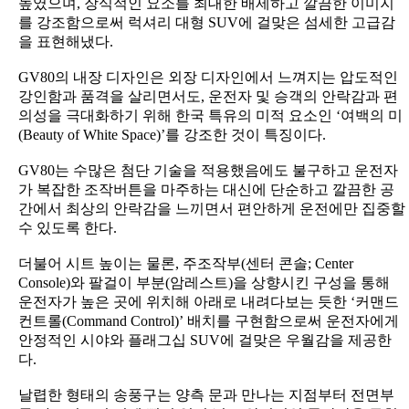
높였으며, 장식적인 요소를 최대한 배제하고 깔끔한 이미지
를 강조함으로써 럭셔리 대형 SUV에 걸맞은 섬세한 고급감
을 표현해냈다.
GV80의 내장 디자인은 외장 디자인에서 느껴지는 압도적인
강인함과 품격을 살리면서도, 운전자 및 승객의 안락감과 편
의성을 극대화하기 위해 한국 특유의 미적 요소인 ‘여백의 미
(Beauty of White Space)’를 강조한 것이 특징이다.
GV80는 수많은 첨단 기술을 적용했음에도 불구하고 운전자
가 복잡한 조작버튼을 마주하는 대신에 단순하고 깔끔한 공
간에서 최상의 안락감을 느끼면서 편안하게 운전에만 집중할
수 있도록 한다.
더불어 시트 높이는 물론, 주조작부(센터 콘솔; Center
Console)와 팔걸이 부분(암레스트)을 상향시킨 구성을 통해
운전자가 높은 곳에 위치해 아래로 내려다보는 듯한 ‘커맨드
컨트롤(Command Control)’ 배치를 구현함으로써 운전자에게
안정적인 시야와 플래그십 SUV에 걸맞은 우월감을 제공한
다.
날렵한 형태의 송풍구는 양측 문과 만나는 지점부터 전면부