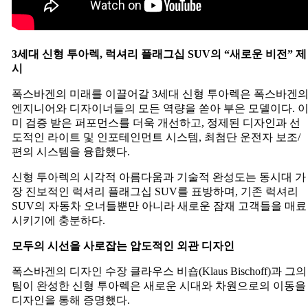
3
세대
신형
투아렉
,
럭셔리
플래그십
SUV
의
“
새로운
비전
”
제
시
폭스바겐의 미래를 이끌어갈 3세대 신형 투아렉은 폭스바겐
엔지니어와 디자이너들의 모든 역량을 쏟아 부은 모델이다. 
미 검증 받은 퍼포먼스를 더욱 개선하고, 정제된 디자인과 선
도적인 라이트 및 인포테인먼트 시스템, 최첨단 운전자 보조/
편의 시스템을 융합했다.
신형 투아렉의 시각적 아름다움과 기술적 완성도는 동시대 가
장 진보적인 럭셔리 플래그십 SUV를 표방하며, 기존 럭셔리
SUV의 자동차 오너들뿐만 아니라 새로운 잠재 고객들을 매료
시키기에 충분하다.
모두의
시선을
사로잡는
압도적인
외관
디자인
폭스바겐의 디자인 수장 클라우스 비숍(Klaus Bischoff)과 그의
팀이 완성한 신형 투아렉은 새로운 시대와 차원으로의 이동을
디자인을 통해 증명했다.