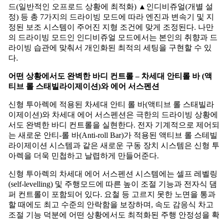
드(일반적인 오프로드 상황에 최적화) ▲인디비쥬얼(개별 설
정) 등 총 7가지의 드라이빙 모드에 따라 엔진과 변속기 및 지
정된 보조 시스템이 주어진 지형 조건에 맞게 조정된다. 나만
의 드라이빙 모드인 인디비쥬얼 모드에서는 본인의 취향과 드
라이빙 습관에 맞춰서 개인화된 최적의 세팅을 구현할 수 있
다.
어떤
상황에서도
완벽한
바디
컨트롤
–
차세대
안티롤
바
(
액
티브
롤
스태빌라이제이션
)
와
에어
서스펜션
신형 투아렉에 적용된 차세대 안티 롤 바(액티브 롤 스태빌라
이제이션)와 차세대 에어 서스펜션은 극한의 드라이빙 상황에
서도 완벽한 바디 컨트롤을 실현한다. 전자 기계적으로 제어
는 새로운 안티-롤 바(Anti-roll Bar)가 적용된 액티브 롤 스테빌
라이제이션 시스템과 같은 새로운 구동 장치 시스템은 신형 
아렉을 더욱 민첩하고 날렵하게 만들어준다.
신형 투아렉의 차세대 에어 서스펜션 시스템에는 셀프 레벨링
(self-levelling) 및 주행모드에 따른 높이 조절 기능과 전자식 댐
퍼 컨트롤이 포함되어 있다. 요철 등 고르지 못한 노면을 통과
할 때에도 최고 수준의 안락함을 보장하며, 속도 감응식 차고
조절 기능 덕분에 어떤 상황에서도 최적화된 주행 안정성을 