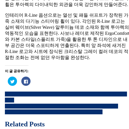
휠은 투아렉의 다이내믹한 외관을 더욱 강인하게 만들어준다.
인테리어 R-Line 옵션으로는 열선 및 패들 쉬프트가 장착된 가
죽 소재의 다기능 스티어링 휠이 있다. 각인된 R-Line 로고는
실버 웨이브(Silver Wave) 알루미늄 데코 소재와 함께 투아렉의
역동적인 모습을 표현한다. 사보나 레더로 제작된 ErgoComfor
와 카본 스타일(스플리트 가죽)을 활용한 투 톤 디자인으로 내
부 공간은 더욱 스포티하게 연출된다. 특히 앞 좌석에 새겨진
R-Line 로고와 시트에 장식된 크리스탈 그레이 컬러 데코의 적
절한 조화는 전에 없던 우아함을 완성한다.
이 글 공유하기:
트
페
위
이
터
스
로
북
재규어랜드로버코리아, 랜드로버 뉴 디스커버리 스포츠 국내
공
에
글
유
공
출시
하
유
내
기
하
[동영상 시승기]랜드로버 뉴 디스커버리 스포츠 D180 SE
(새
려
창
면
(2020 Land Rover Discovery Sport D180 Test Drive)
비
에
클
서
릭
열
하
게
Related Posts
림)
세
요.