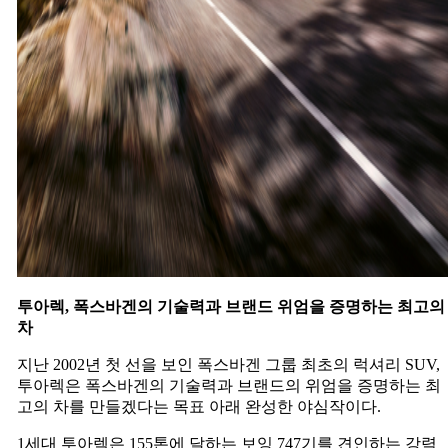
투아렉
,
폭스바겐의
기술력과
브랜드
위엄을
증명하는
최고의
차
지난 2002년 첫 선을 보인 폭스바겐 그룹 최초의 럭셔리 SUV,
투아렉은 폭스바겐의 기술력과 브랜드의 위엄을 증명하는 최
고의 차를 만들겠다는 목표 아래 완성한 야심작이다.
1세대 투아렉은 155톤에 달하는 보잉 747기를 견인하는 강력