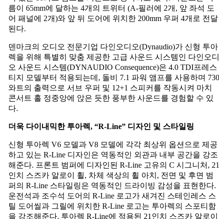
름이 65mm에 달하는 4개의 트위터 (A-필러에 2개, 앞 좌석 도
어 패널에 2개)와 앞 뒤 도어에 위치한 200mm 우퍼 4개로 전달
된다.
덴마크의 오디오 전문기업 다인오디오(Dynaudio)가 신형 투아
렉을 위해 특별히 맞춤 제공한 고급 사운드 시스템인 다인오
오 사운드 시스템(DYNAUDIO Consequence)은 4.0 TDI프레스
티지 모델부터 적용되는데, 돌비 7.1 파워 앰프를 사용하며 73
와트의 출력으로 서브 우퍼 및 12+1 스피커를 작동시켜 마치
콘서트 홀 정중앙에 앉은 듯한 풍부한 사운드를 경험할 수 있
다.
더욱
다이내믹한
투아렉
, “R-Line”
디자인
및
스타일링
신형 투아렉 V6 모델과 V8 모델에 각각 최상위 옵션으로 제공
하고 있는 R-Line 디자인은 역동적인 외관과 내부 공간을 강조
해준다. 프론트 범퍼에 디자인된 R-Line 고유의 C 시그니처, 2
인치 스즈카 알로이 휠, 차체 색상의 휠 아치, 전면 및 후면 범
퍼의 R-Line 스타일링은 역동적인 드라이빙 감성을 표현한다.
운전석과 조수석 도어의 R-Line 로고가 새겨진 스테인레스 스
틸 도어씰과 그릴에 위치한 R-Line 로고는 투아렉의 스포티함
을 강조해준다. 투아렉 R-Line에 적용된 21인치 스즈카 알로이