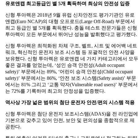
유로앤캡
최고등급인
별
5
개
획득하며
최상의
안전성
입증
신형 투아렉은 2018년 9월 유럽 신차안전도 평가기관인 유로
앤캡(Euro NCAP)의 대형 오프로드(Large Off-Road) 부문에서
최고 등급인 별 5개를 획득했다. 충돌 테스트 전문가들은 신형
투아렉이 모든 부문에서 뛰어난 성능을 발휘했다고 평가했다.
신형 투아렉은 최적화된 차체 구조, 벨트, 시트 및 에어백 네트
워크, 혁신적인 운전자 보조 시스템 등 포괄적인 안전 사양을
보유했다. 신형 투아렉은 유로앤캡 네 가지 카테고리에서 모
좋은 결과를 얻었는데, ‘성인 승객 안전성(Adult occupant
safety)’ 부문에서는 89%, ‘어린이 승객 안전성(Child occupant
safety)’ 부문에서는 86%, ‘안전 보조 시스템(Safety assist)’ 부문
에서는 81% 그리고 ‘교통 약자(Vulnerable road users)’ 부문에서
는 72%를 기록하며 최고의 안정성을 입증했다.
역사상
가장
넓은
범위의
첨단
운전자
안전
/
편의
시스템
적용
신형 투아렉은 첨단 운전자 보조시스템(ADAS)을 전 라인업에
기본으로 갖추고 있어 안전, 보안 및 편의성을 종합적으로 제
공한다.