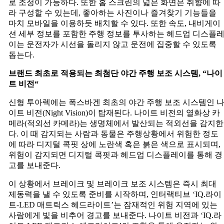
로 조정이 가능하다. 또한 홈 스크린의 넓은 화면은 취향에 따
라 구성할 수 있는데, 좋아하는 사진이나 즐겨찾기 기능들을
마치 모바일을 이용하듯 배치할 수 있다. 또한 속도, 내비게이
션 세부 정보를 포함한 주행 정보를 투사하는 헤드업 디스플
이는 운전자가 시선을 돌리지 않고 운전에 집중할 수 있도록
돕는다.
브랜드
최초로
적용되는
최첨단
야간
주행
보조
시스템
, “
나이
트
비전
“
신형 투아렉에는 폭스바겐 최초의 야간 주행 보조 시스템인 
이트 비전(Night Vision)이 탑재된다. 나이트 비전의 열화상 카
메라(적외선 카메라)는 생명체에서 발산되는 적외선을 감지한
다. 이 때 감지되는 사람과 동물은 주행상황에서 위험한 정도
에 따라 디지털 콕핏 상에 노란색 혹은 붉은 색으로 표시되며,
위험이 감지되면 디지털 콕핏과 헤드업 디스플레이를 통해 경
고를 보내준다.
이 상황에서 브레이크 및 브레이크 보조 시스템은 즉시 최대
제동력을 낼 수 있도록 준비를 시작하며, 인터랙티브 ‘IQ.라이
트-LED 매트릭스 헤드라이트’는 잠재적인 위험 지역에 있는
사람에게 빛을 비추어 경고를 보내준다. 나이트 비전과 ‘IQ.라