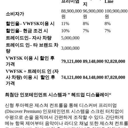
프리미엄
Line
지
88,900,000
96,900,000
100,900,000
소비자가
원
원
원
할인율
– VWFSK
이용
시
11%
8%
8%
할인율
–
현금
조건
시
10%
7%
7%
트레이드인
–
자사
차량
5,000,000
트레이드
인
–
타
브랜드
차
3,000,000
량
VWFSK
이용
시
할인
후
79,121,000
89,148,000
92,828,000
가격
VWFSK +
트레이드
인
(
자
사
차량
)
이용
시
할인
후
74,121,000
84,148,000
87,828,000
가격
최첨단
인포테인먼트
시스템과
”
헤드업
디스플레이
“
신형 투아렉은 제스쳐 컨트롤을 통해 디스커버 프리미엄
(Discover Premium) 인포테인먼트 시스템을 스크린 터치없이
수평으로 손을 움직여서 간편하게 조작할 수 있다. 간단하게
메뉴 항목 제어부터 음악이나 라디오 채널 또한 제스쳐 컨트