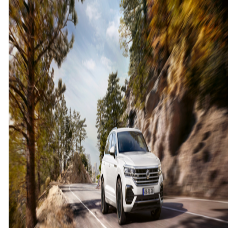
신
형
투
아
렉
출
시