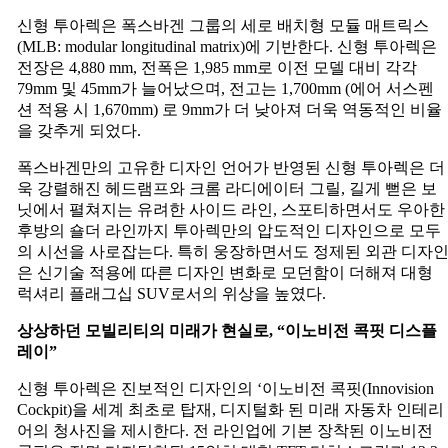
신형 투아렉은 폭스바겐 그룹의 세로 배치형 모듈 매트릭스
(MLB: modular longitudinal matrix)에 기반한다. 신형 투아렉은
전장은 4,880 mm, 전폭은 1,985 mm로 이전 모델 대비 각각
79mm 및 45mm가 늘어났으며, 전고는 1,700mm (에어 서스펜
션 적용 시 1,670mm) 로 9mm가 더 낮아져 더욱 역동적인 비율
을 갖추게 되었다.
폭스바겐만의 고유한 디자인 언어가 반영된 신형 투아렉은 더
욱 강렬해진 헤드램프와 크롬 라디에이터 그릴, 길게 뻗은 보
닛에서 펼쳐지는 유려한 사이드 라인, 스포티하면서도 우아한
후방의 숄더 라인까지 투아렉만의 압도적인 디자인으로 모두
의 시선을 사로잡는다. 특히 웅장하면서도 정제된 외관 디자
은 신기술 적용에 따른 디자인 변화로 모던함이 더해져 대형
럭셔리 플래그십 SUV로서의 위상을 높였다.
상상하던
모빌리티의
미래가
현실로
, “
이노비전
콕핏
디스플
레이
”
신형 투아렉은 진보적인 디자인의 ‘이노비전 콕핏(Innovision
Cockpit)을 세계 최초로 탑재, 디지털화 된 미래 자동차 인테리
어의 청사진을 제시한다. 전 라인업에 기본 장착된 이노비전