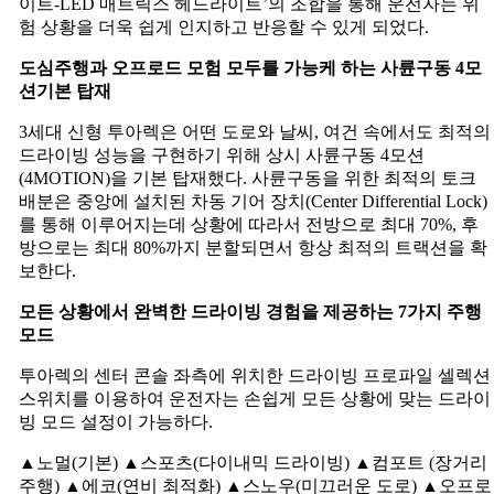
이트-LED 매트릭스 헤드라이트’의 조합을 통해 운전자는 위
험 상황을 더욱 쉽게 인지하고 반응할 수 있게 되었다.
도심주행과
오프로드
모험
모두를
가능케
하는
사륜구동
4
모
션기본
탑재
3세대 신형 투아렉은 어떤 도로와 날씨, 여건 속에서도 최적의
드라이빙 성능을 구현하기 위해 상시 사륜구동 4모션
(4MOTION)을 기본 탑재했다. 사륜구동을 위한 최적의 토크
배분은 중앙에 설치된 차동 기어 장치(Center Differential Lock)
를 통해 이루어지는데 상황에 따라서 전방으로 최대 70%, 후
방으로는 최대 80%까지 분할되면서 항상 최적의 트랙션을 확
보한다.
모든
상황에서
완벽한
드라이빙
경험을
제공하는
7
가지
주행
모드
투아렉의 센터 콘솔 좌측에 위치한 드라이빙 프로파일 셀렉션
스위치를 이용하여 운전자는 손쉽게 모든 상황에 맞는 드라이
빙 모드 설정이 가능하다.
▲노멀(기본) ▲스포츠(다이내믹 드라이빙) ▲컴포트 (장거리
주행) ▲에코(연비 최적화) ▲스노우(미끄러운 도로) ▲오프로