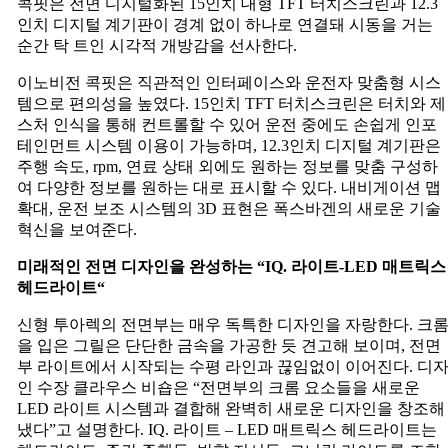
콕핏은 전면 디지털화된 15인치 대형 TFT 터치스크린과 12.3
인치 디지털 계기판이 경계 없이 하나로 연결돼 시동을 거는
순간 탁 트인 시각적 개방감을 선사한다.
이노비전 콕핏은 직관적인 인터페이스와 운전자 맞춤형 시스
템으로 편의성을 높였다. 15인치 TFT 터치스크린은 터치와 제
스처 인식을 통해 컨트롤할 수 있어 운전 중에도 손쉽게 인포
테인먼트 시스템 이용이 가능하며, 12.3인치 디지털 계기판은
주행 속도, rpm, 연료 상태 외에도 원하는 정보를 맞춤 구성하
여 다양한 정보를 원하는 대로 표시할 수 있다. 내비게이션 맵
확대, 운전 보조 시스템의 3D 표현은 폭스바겐의 새로운 기술
혁신을 보여준다.
미래적인
전면
디자인을
완성하는
“IQ.
라이트
-LED
매트릭스
헤드라이트
“
신형 투아렉의 전면부는 매우 독특한 디자인을 자랑한다. 크
을 입은 그릴은 단단한 금속을 가공한 듯 견고해 보이며, 전면
부 라이트에서 시작되는 수평 라인과 끊임없이 이어진다. 디
인 수장 클라우스 비숍은 “전면부의 크롬 요소들을 새로운
LED 라이트 시스템과 결합해 완벽히 새로운 디자인을 창조해
냈다”고 설명한다. IQ. 라이트 – LED 매트릭스 헤드라이트는