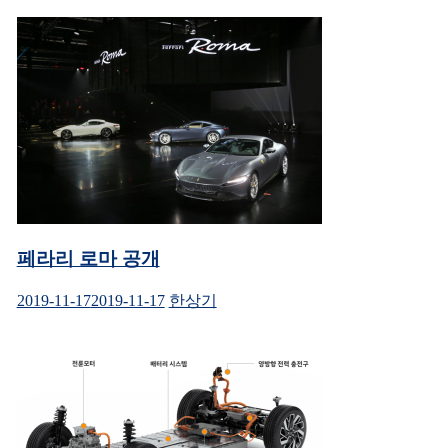
이
(새
창
에
션
서
열
림)
페라리 로마 공개
2019-11-17
2019-11-17
한상기