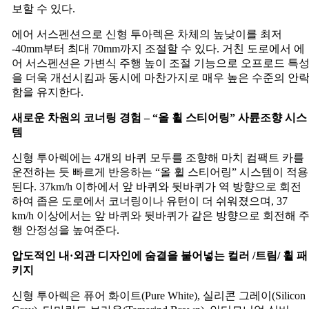
보할 수 있다.
에어 서스펜션으로 신형 투아렉은 차체의 높낮이를 최저
-40mm부터 최대 70mm까지 조절할 수 있다. 거친 도로에서 에
어 서스펜션은 가변식 주행 높이 조절 기능으로 오프로드 특
을 더욱 개선시킴과 동시에 마찬가지로 매우 높은 수준의 안
함을 유지한다.
새로운
차원의
코너링
경험
– “
올
휠
스티어링
”
사륜조향
시스
템
신형 투아렉에는 4개의 바퀴 모두를 조향해 마치 컴팩트 카를
운전하는 듯 빠르게 반응하는 “올 휠 스티어링” 시스템이 적용
된다. 37km/h 이하에서 앞 바퀴와 뒷바퀴가 역 방향으로 회전
하여 좁은 도로에서 코너링이나 유턴이 더 쉬워졌으며, 37
km/h 이상에서는 앞 바퀴와 뒷바퀴가 같은 방향으로 회전해 
행 안정성을 높여준다.
압도적인
내
·
외관
디자인에
숨결을
불어넣는
컬러
/
트림
/
휠
패
키지
신형 투아렉은 퓨어 화이트(Pure White), 실리콘 그레이(Silicon