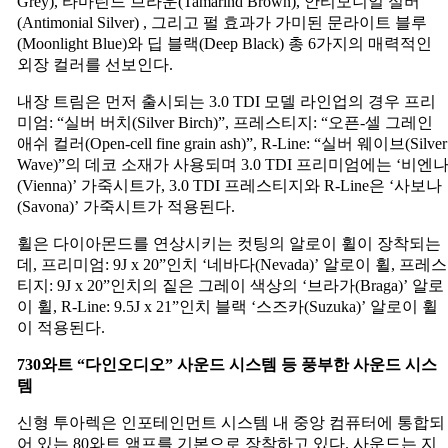
Grey), 타마린드 브라운(Tamarind Brown), 안티모니얼 실버
(Antimonial Silver) , 그리고 펄 효과가 가미된 문라이트 블루
(Moonlight Blue)와 딥 블랙(Deep Black) 총 6가지의 매력적인
외장 컬러를 선보인다.
내장 트림은 먼저 출시되는 3.0 TDI 모델 라인업의 경우 프리
미엄: “실버 버치(Silver Birch)”, 프레스티지: “오픈-셀 그레인
애쉬 컬러(Open-cell fine grain ash)”, R-Line: “실버 웨이브(Silver
Wave)”의 데코 소재가 사용되며 3.0 TDI 프리미엄에는 ‘비엔
(Vienna)’ 가죽시트가, 3.0 TDI 프레스티지와 R-Line은 ‘사보나
(Savona)’ 가죽시트가 적용된다.
휠은 다이아몬드를 연상시키는 컷팅의 알로이 휠이 장착되는
데, 프리미엄: 9J x 20”인치 ‘네바다(Nevada)’ 알로이 휠, 프레스
티지: 9J x 20”인치의 짙은 그레이 색상의 ‘브라가(Braga)’ 알로
이 휠, R-Line: 9.5J x 21”인치 블랙 ‘스즈카(Suzuka)’ 알로이 휠
이 적용된다.
730
와트
“
다인오디오
”
사운드
시스템
등
풍부한
사운드
시스
템
신형 투아렉은 인포테인먼트 시스템 내 중앙 컴퓨터에 통합되
어 있는 80와트 앰프를 기본으로 장착하고 있다. 사운드는 지