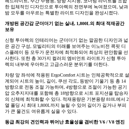
헤드라이트, 주간 주행등, 방향 지시등, 코너링 라이트를 조합
한 입체적인 디자인으로 투아렉의 전면부에 녹여졌으며, 낮과
밤 모두를 아우르는 특별한 라이트 디자인을 완성시켰다.
개방된
공간감
군더더기
없는
실내
, 1,800L
의
최대
적재공간
보유
신형 투아렉의 인테리어는 군더더기 없는 깔끔한 디자인과 넓
은 공간 구성, 모빌리티의 미래를 보여주는 이노비전 콕핏 디
스플레이 등 모두가 운전자에 최적화되어 최상의 편안함을 선
사한다. 또한 총 30가지 컬러의 엠비언트 라이트가 신형 투아
렉의 내부에 우아하고 고급스러운 분위기를 더한다.
차량 앞 좌석에 적용된 ErgoComfort 시트는 인체공학적으로 
계되어 시트의 높이, 길이, 쿠션 각도, 등받이 기울기 등 총 14
방향으로 전동 조절 가능하며, 4방향으로 조절이 가능한 공기
압 요추지지대를 포함해 총 18방향으로 시트 포지션을 탑승자
의 신체에 최적화할 수 있다. 적재용량은 기본용량 810L에서 2
열 폴딩 시 최대 1,800L까지 늘릴 수 있어 길이가 길거나 부피
가 큰 물건도 여유롭게 실을 수 있다.
동급
최강의
견인력과
뛰어난
효율성을
겸비한
V6 / V8
엔진