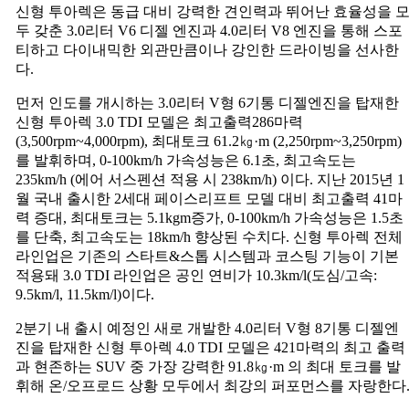
신형 투아렉은 동급 대비 강력한 견인력과 뛰어난 효율성을 
두 갖춘 3.0리터 V6 디젤 엔진과 4.0리터 V8 엔진을 통해 스포
티하고 다이내믹한 외관만큼이나 강인한 드라이빙을 선사한
다.
먼저 인도를 개시하는 3.0리터 V형 6기통 디젤엔진을 탑재한
신형 투아렉 3.0 TDI 모델은 최고출력286마력
(3,500rpm~4,000rpm), 최대토크 61.2㎏·m (2,250rpm~3,250rpm)
를 발휘하며, 0-100km/h 가속성능은 6.1초, 최고속도는
235km/h (에어 서스펜션 적용 시 238km/h) 이다. 지난 2015년 1
월 국내 출시한 2세대 페이스리프트 모델 대비 최고출력 41마
력 증대, 최대토크는 5.1kgm증가, 0-100km/h 가속성능은 1.5초
를 단축, 최고속도는 18km/h 향상된 수치다. 신형 투아렉 전체
라인업은 기존의 스타트&스톱 시스템과 코스팅 기능이 기본
적용돼 3.0 TDI 라인업은 공인 연비가 10.3km/l(도심/고속:
9.5km/l, 11.5km/l)이다.
2분기 내 출시 예정인 새로 개발한 4.0리터 V형 8기통 디젤엔
진을 탑재한 신형 투아렉 4.0 TDI 모델은 421마력의 최고 출력
과 현존하는 SUV 중 가장 강력한 91.8㎏·m 의 최대 토크를 발
휘해 온/오프로드 상황 모두에서 최강의 퍼포먼스를 자랑한다