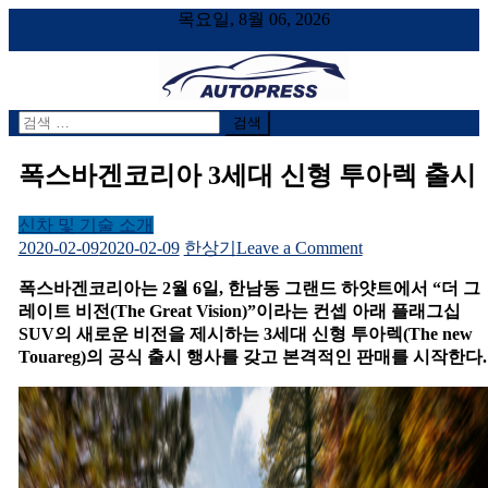
목요일, 8월 06, 2026
검
AUTOPRESS
오토프레스, 자동차시승기, 자동차, 시승기, 한상기
색
어:
폭스바겐코리아 3세대 신형 투아렉 출시
신차 및 기술 소개
on
2020-02-09
2020-02-09
한상기
Leave a Comment
폭
폭스바겐코리아는
2
월
6
일
,
한남동
그랜드
하얏트에서
“
더
그
스
레이트
비전
(The Great Vision)”
이라는
컨셉
아래
플래그십
바
SUV
의
새로운
비전을
제시하는
3
세대
신형
투아렉
(The new
겐
Touareg)
의
공식
출시
행사를
갖고
본격적인
판매를
시작한다
.
코
리
아
3
세
대