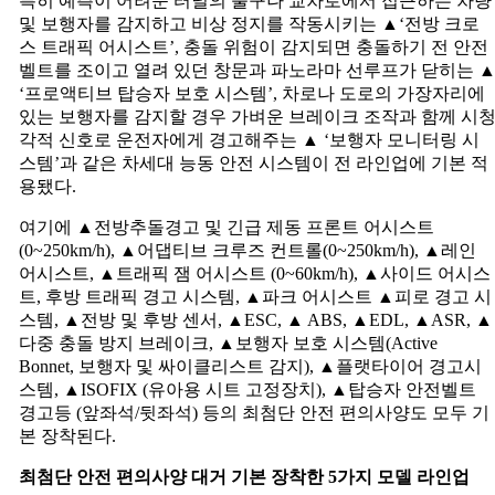
특히 예측이 어려운 터널의 출구나 교차로에서 접근하는 차량
및 보행자를 감지하고 비상 정지를 작동시키는 ▲‘전방 크로
스 트래픽 어시스트’, 충돌 위험이 감지되면 충돌하기 전 안전
벨트를 조이고 열려 있던 창문과 파노라마 선루프가 닫히는 
‘프로액티브 탑승자 보호 시스템’, 차로나 도로의 가장자리에
있는 보행자를 감지할 경우 가벼운 브레이크 조작과 함께 시
각적 신호로 운전자에게 경고해주는 ▲ ‘보행자 모니터링 시
스템’과 같은 차세대 능동 안전 시스템이 전 라인업에 기본 적
용됐다.
여기에 ▲전방추돌경고 및 긴급 제동 프론트 어시스트
(0~250km/h), ▲어댑티브 크루즈 컨트롤(0~250km/h), ▲레인
어시스트, ▲트래픽 잼 어시스트 (0~60km/h), ▲사이드 어시스
트, 후방 트래픽 경고 시스템, ▲파크 어시스트 ▲피로 경고 시
스템, ▲전방 및 후방 센서, ▲ESC, ▲ ABS, ▲EDL, ▲ASR, ▲
다중 충돌 방지 브레이크, ▲보행자 보호 시스템(Active
Bonnet, 보행자 및 싸이클리스트 감지), ▲플랫타이어 경고시
스템, ▲ISOFIX (유아용 시트 고정장치), ▲탑승자 안전벨트
경고등 (앞좌석/뒷좌석) 등의 최첨단 안전 편의사양도 모두 기
본 장착된다.
최첨단
안전
편의사양
대거
기본
장착한
5
가지
모델
라인업