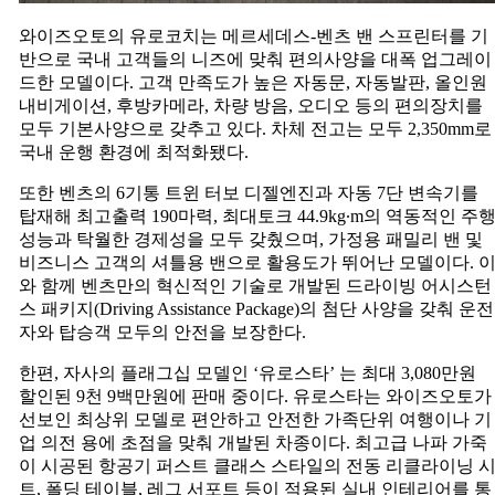
와이즈오토의 유로코치는 메르세데스-벤츠 밴 스프린터를 기
반으로 국내 고객들의 니즈에 맞춰 편의사양을 대폭 업그레이
드한 모델이다. 고객 만족도가 높은 자동문, 자동발판, 올인원
내비게이션, 후방카메라, 차량 방음, 오디오 등의 편의장치를
모두 기본사양으로 갖추고 있다. 차체 전고는 모두 2,350mm로
국내 운행 환경에 최적화됐다.
또한 벤츠의 6기통 트윈 터보 디젤엔진과 자동 7단 변속기를
탑재해 최고출력 190마력, 최대토크 44.9kg∙m의 역동적인 주
성능과 탁월한 경제성을 모두 갖췄으며, 가정용 패밀리 밴 및
비즈니스 고객의 셔틀용 밴으로 활용도가 뛰어난 모델이다. 
와 함께 벤츠만의 혁신적인 기술로 개발된 드라이빙 어시스턴
스 패키지(Driving Assistance Package)의 첨단 사양을 갖춰 운전
자와 탑승객 모두의 안전을 보장한다.
한편, 자사의 플래그십 모델인 ‘유로스타’ 는 최대 3,080만원
할인된 9천 9백만원에 판매 중이다. 유로스타는 와이즈오토가
선보인 최상위 모델로 편안하고 안전한 가족단위 여행이나 기
업 의전 용에 초점을 맞춰 개발된 차종이다. 최고급 나파 가죽
이 시공된 항공기 퍼스트 클래스 스타일의 전동 리클라이닝 
트, 폴딩 테이블, 레그 서포트 등이 적용된 실내 인테리어를 통