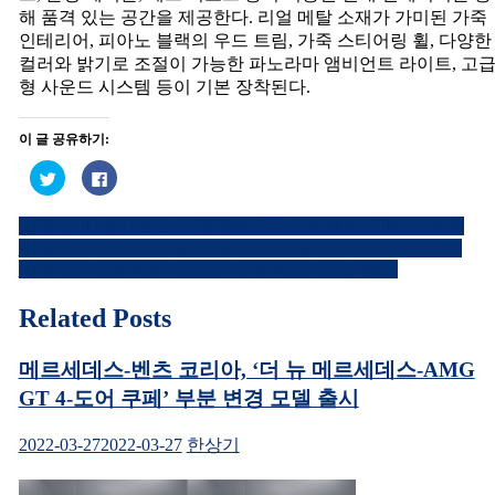
해 품격 있는 공간을 제공한다. 리얼 메탈 소재가 가미된 가죽
인테리어, 피아노 블랙의 우드 트림, 가죽 스티어링 휠, 다양한
컬러와 밝기로 조절이 가능한 파노라마 앰비언트 라이트, 고
형 사운드 시스템 등이 기본 장착된다.
이 글 공유하기:
트
페
위
이
터
스
로
북
[동영상 시승기]르노 신형 캡처 TCe 260 에디션 파리 (2020
공
에
글
유
공
Renault Captur TCe 260 Initiale Paris Test Drive) – 2020.05.20
하
유
내
기
하
아우디, ‘더 뉴 아우디 A4’, ‘더 뉴 아우디 A5’ 출시
(새
려
창
면
비
에
클
Related Posts
서
릭
열
하
게
림)
세
요.
메르세데스-벤츠 코리아, ‘더 뉴 메르세데스-AMG
이
(새
창
GT 4-도어 쿠페’ 부분 변경 모델 출시
에
션
서
열
림)
2022-03-27
2022-03-27
한상기