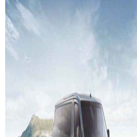
8
대
한
정
할
인
프
로
모
션