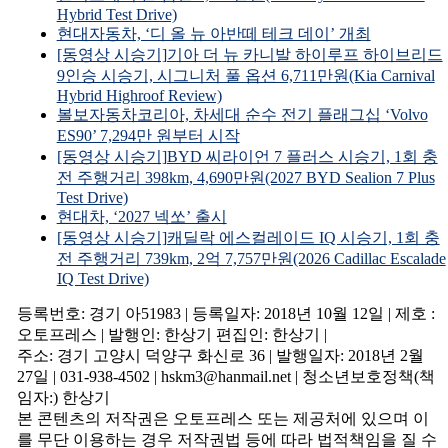
Hybrid Test Drive)
현대자동차, ‘디 올 뉴 아반떼 테크 데이’ 개최
[동영상 시승기]기아 더 뉴 카니발 하이루프 하이브리드
9인승 시승기, 시그니처 풀 옵션 6,711만원(Kia Carnival
Hybrid Highroof Review)
볼보자동차코리아, 차세대 순수 전기 플래그십 ‘Volvo
ES90’ 7,294만 원부터 시작
[동영상 시승기]BYD 씨라이언 7 플러스 시승기, 1회 충
전 주행거리 398km, 4,690만원(2027 BYD Sealion 7 Plus
Test Drive)
현대차, ‘2027 넥쏘’ 출시
[동영상 시승기]캐딜락 에스컬레이드 IQ 시승기, 1회 충
전 주행거리 739km, 2억 7,757만원(2026 Cadillac Escalade
IQ Test Drive)
등록번호: 경기 아51983 | 등록일자: 2018년 10월 12일 | 제호 :
오토프레스 | 발행인: 한상기 편집인: 한상기 |
주소: 경기 고양시 덕양구 화신로 36 | 발행일자: 2018년 2월
27일 | 031-938-4502 | hskm3@hanmail.net | 청소년보호정책(책
임자:) 한상기
본 콘텐츠의 저작권은 오토프레스 또는 제공처에 있으며 이
를 무단 이용하는 경우 저작권법 등에 따라 법적책임을 질 수