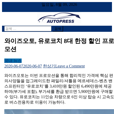
일요일, 8월 09, 2026
검
AUTOPRESS
오토프레스, 자동차시승기, 자동차, 시승기, 한상기
색
어:
와이즈오토, 유로코치 8대 한정 할인 프
모션
국내 뉴스
on
2020-06-07
2020-06-07
한상기
Leave a Comment
와
와이즈오토는 이번 프로모션을 통해 합리적인 가격에 핵심 편
이
의사양들을 업그레이드한 패밀리/셔틀용 메르세데스-벤츠 밴
즈
스프린터인 ‘유로코치’를 3,410만원 할인된 6,490만원에 제공
오
하며(부가세 포함), 부가세를 환급 받으면 5,900만원에 구매할
토,
수 있다. 유로코치는 11인승 차량으로 6인 이상 탑승 시 고속
유
로 버스전용차로 이용이 가능하다.
로
코
치