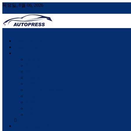
목요일, 8월 06, 2026
AUTOPRESS
오토프레스, 자동차시승기, 자동차, 시승기, 한상기
시승기(국산차)
시승기(수입차)
뉴스
국내 뉴스
해외 뉴스
중국
친환경차
부품
ADAS와 자율주행
브릭스
안전
모터스포츠
인터뷰
신차 및 기술 소개