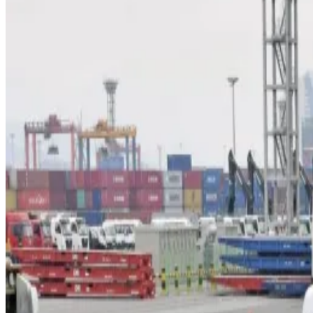
차
수
소
전
기
대
형
트
럭
세
계
최
초
양
산