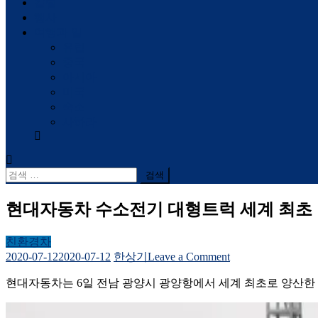
칼럼
행사
여행과 일
유럽
중국
아시아
미국
숙소
사하라
검
색
어:
현대자동차 수소전기 대형트럭 세계 최초
친환경차
on
2020-07-12
2020-07-12
한상기
Leave a Comment
현
현대자동차는 6일 전남 광양시 광양항에서 세계 최초로 양산한 수소
대
자
동