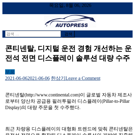
목요일, 8월 06, 2026
검
AUTOPRESS
오토프레스, 자동차시승기, 자동차, 시승기, 한상기
색
어:
콘티넨탈, 디지털 운전 경험 개선하는 운
전석 전면 디스플레이 솔루션 대량 수주
부품
on
2021-06-06
2021-06-06
한상기
Leave a Comment
콘
티
콘티넨탈(http://www.continental.com)이 글로벌 자동차 제조사
넨
로부터 양산차 공급용 필러투필러 디스플레이(Pillar-to-Pillar
탈,
Display)의 대량 주문을 첫 수주했다.
디
지
털
운
최근 차량용 디스플레이의 대형화 트렌드에 맞춰 콘티넨탈은
전