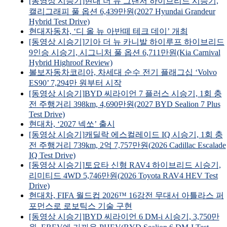
[동영상 시승기]현대 더 뉴 그랜저 하이브리드 시승기,
캘리그래피 풀 옵션 6,439만원(2027 Hyundai Grandeur
Hybrid Test Drive)
현대자동차, ‘디 올 뉴 아반떼 테크 데이’ 개최
[동영상 시승기]기아 더 뉴 카니발 하이루프 하이브리드
9인승 시승기, 시그니처 풀 옵션 6,711만원(Kia Carnival
Hybrid Highroof Review)
볼보자동차코리아, 차세대 순수 전기 플래그십 ‘Volvo
ES90’ 7,294만 원부터 시작
[동영상 시승기]BYD 씨라이언 7 플러스 시승기, 1회 충
전 주행거리 398km, 4,690만원(2027 BYD Sealion 7 Plus
Test Drive)
현대차, ‘2027 넥쏘’ 출시
[동영상 시승기]캐딜락 에스컬레이드 IQ 시승기, 1회 충
전 주행거리 739km, 2억 7,757만원(2026 Cadillac Escalade
IQ Test Drive)
[동영상 시승기]토요타 신형 RAV4 하이브리드 시승기,
리미티드 4WD 5,746만원(2026 Toyota RAV4 HEV Test
Drive)
현대차, FIFA 월드컵 2026™ 16강전 무대서 아틀라스 퍼
포먼스로 로보틱스 기술 구현
[동영상 시승기]BYD 씨라이언 6 DM-i 시승기, 3,750만