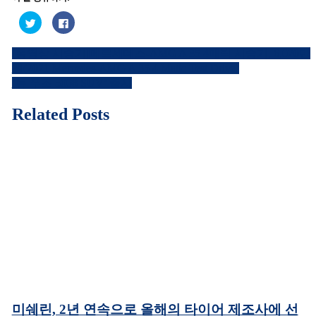
트
페
위
이
터
스
로
북
[동영상 시승기]메르세데스-AMG A 35 4매틱 시승기, 6,020만
공
에
글
유
공
원(2021 Mercedes-AMG A 35 4 Matic Test Drive)
하
유
내
기
하
‘뉴 푸조 5008 SUV’ 출시
(새
려
창
면
비
에
클
Related Posts
서
릭
열
하
게
림)
세
요.
이
(새
창
에
션
서
열
림)
미쉐린, 2년 연속으로 올해의 타이어 제조사에 선