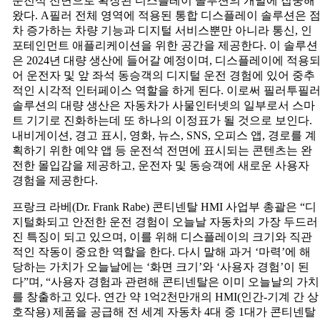
운전석 전면으로 확장된 디스플레이 솔루션의 개발에 집중해
경
왔다. A필러 전체 영역에 적용된 통합 디스플레이 솔루션은 
험
차 증가하는 차량 기능과 디지털 서비스뿐만 아니라 통신, 인
개
포테인먼트 애플리케이션을 위한 공간을 제공한다. 이 솔루션
선
은 2024년 대량 생산에 들어갈 예정이며, 디스플레이에 적용
하
어 운전자 및 앞 좌석 동승객의 디지털 운전 경험에 있어 중추
는
적인 시각적 인터페이스 역할을 하게 된다. 이로써 필러투필
운
솔루션의 대량 생산은 자동차가 사물인터넷의 일부로서 스마
전
트 기기로 진화하는데 또 하나의 이정표가 될 것으로 보인다.
석
내비게이션, 경고 표시, 영화, 뉴스, SNS, 오피스 앱, 경로를 계
전
획하기 위한 예약 앱 등 운전석 전면에 표시되는 콘텐츠는 완
면
전한 몰입감을 제공하고, 운전자 및 동승객에 새로운 사용자
디
경험을 제공한다.
스
프랑크 라베(Dr. Frank Rabe) 콘티넨탈 HMI 사업부 총괄은 “디
플
지털화되고 안전한 운전 경험이 오늘날 자동차의 가장 두드러
레
진 특징이 되고 있으며, 이를 위해 디스플레이의 크기와 직관
이
적인 작동이 중요한 역할을 한다. 다시 말해 과거 ‘마력’에 해
솔
당하는 가치가 오늘날에는 ‘화면 크기’와 ‘사용자 경험’이 된
루
다”며, “사용자 경험과 관련해 콘티넨탈은 이미 오늘날의 가치
션
를 창출하고 있다. 연간 약 1억2천만개의 HMI(인간-기계 간 상
대
호작용) 제품을 공급해 전 세계 자동차 4대 중 1대가 콘티넨탈
량