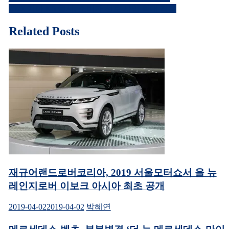
글
유
공
2020 기아 K5 출시, 소비자 선호 사양 확대 적용
하
유
내
기
하
(새
려
창
면
Related Posts
비
에
클
서
릭
열
하
게
림)
세
요.
이
(새
창
에
션
서
열
림)
재규어랜드로버코리아, 2019 서울모터쇼서 올 뉴
레인지로버 이보크 아시아 최초 공개
2019-04-02
2019-04-02
박혜연