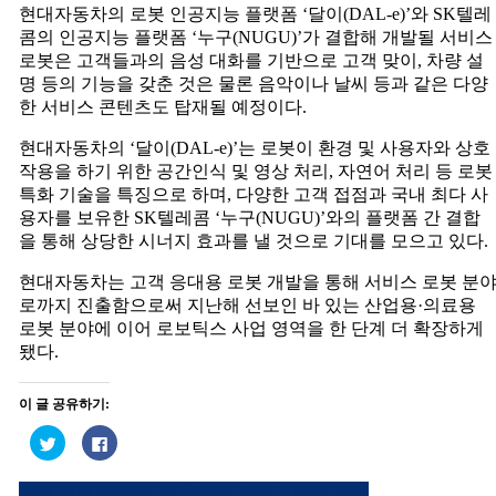
현대자동차의 로봇 인공지능 플랫폼 ‘달이(DAL-e)’와 SK텔레
객
콤의 인공지능 플랫폼 ‘누구(NUGU)’가 결합해 개발될 서비스
응
로봇은 고객들과의 음성 대화를 기반으로 고객 맞이, 차량 설
대
명 등의 기능을 갖춘 것은 물론 음악이나 날씨 등과 같은 다양
용
한 서비스 콘텐츠도 탑재될 예정이다.
로
봇
현대자동차의 ‘달이(DAL-e)’는 로봇이 환경 및 사용자와 상호
공
작용을 하기 위한 공간인식 및 영상 처리, 자연어 처리 등 로봇
동
특화 기술을 특징으로 하며, 다양한 고객 접점과 국내 최다 사
개
용자를 보유한 SK텔레콤 ‘누구(NUGU)’와의 플랫폼 간 결합
발
을 통해 상당한 시너지 효과를 낼 것으로 기대를 모으고 있다.
현대자동차는 고객 응대용 로봇 개발을 통해 서비스 로봇 분
로까지 진출함으로써 지난해 선보인 바 있는 산업용·의료용
로봇 분야에 이어 로보틱스 사업 영역을 한 단계 더 확장하게
됐다.
이 글 공유하기:
트
페
위
이
터
스
로
북
현대 신형 쏘나타, 처음으로 보스 오디오 탑재
공
에