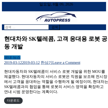
일요일, 8월 09, 2026
검
AUTOPRESS
오토프레스, 자동차시승기, 자동차, 시승기, 한상기
색
어:
현대차와 SK텔레콤, 고객 응대용 로봇 공
동 개발
국내 뉴스
on
2019-03-12
2019-03-12
한상기
Leave a Comment
현
현대자동차와 SK텔레콤이 서비스 로봇 개발을 위한 MOU를
대
체결했다. 현대자동차의 서비스 로봇은 직원을 보조해 전시장
차
에서 고객을 응대하는 역할을 수행하게 될 예정이며, 현대차
와
SK텔레콤과의 협업을 통해 로봇의 서비스 영역을 확장하고
SK
텔
연내 시범 운영한다는 계획이다.
레
다운로드
콤,
고