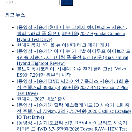
검
색
어:
최근 뉴스
[동영상 시승기]현대 더 뉴 그랜저 하이브리드 시승기,
캘리그래피 풀 옵션 6,439만원(2027 Hyundai Grandeur
Hybrid Test Drive)
현대자동차, ‘디 올 뉴 아반떼 테크 데이’ 개최
[동영상 시승기]기아 더 뉴 카니발 하이루프 하이브리드
9인승 시승기, 시그니처 풀 옵션 6,711만원(Kia Carnival
Hybrid Highroof Review)
볼보자동차코리아, 차세대 순수 전기 플래그십 ‘Volvo
ES90’ 7,294만 원부터 시작
[동영상 시승기]BYD 씨라이언 7 플러스 시승기, 1회 충
전 주행거리 398km, 4,690만원(2027 BYD Sealion 7 Plus
Test Drive)
현대차, ‘2027 넥쏘’ 출시
[동영상 시승기]캐딜락 에스컬레이드 IQ 시승기, 1회 충
전 주행거리 739km, 2억 7,757만원(2026 Cadillac Escalade
IQ Test Drive)
[동영상 시승기]토요타 신형 RAV4 하이브리드 시승기,
리미티드 4WD 5,746만원(2026 Toyota RAV4 HEV Test