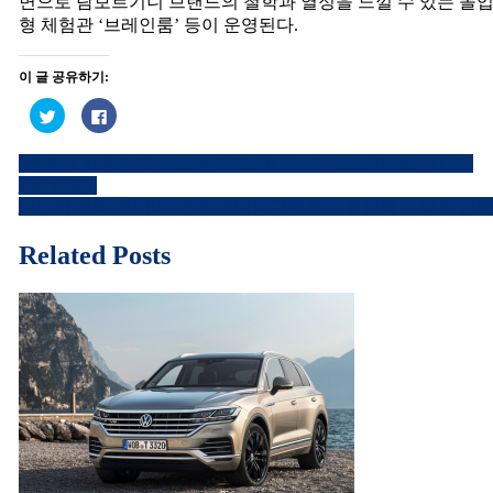
면으로 람보르기니 브랜드의 철학과 열정을 느낄 수 있는 몰
형 체험관 ‘브레인룸’ 등이 운영된다.
이 글 공유하기:
트
페
위
이
터
스
로
북
[동영상 시승기]르노삼성 SM6 2.0 LPe(Renault Talisman LPG
공
에
글
유
공
Test Drive)
하
유
내
기
하
다임러 트럭 코리아, 벤츠 유니목다목적 산불진화 소방차 공
(새
려
창
면
비
에
클
Related Posts
서
릭
열
하
게
림)
세
요.
이
(새
창
에
션
서
열
림)