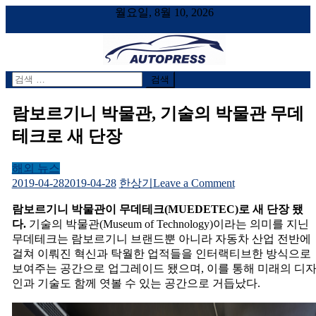
월요일, 8월 10, 2026
검
AUTOPRESS
오토프레스, 자동차시승기, 자동차, 시승기, 한상기
색
어:
람보르기니 박물관, 기술의 박물관 무데
테크로 새 단장
해외 뉴스
on
2019-04-28
2019-04-28
한상기
Leave a Comment
람
람보르기니 박물관이 무데테크(MUEDETEC)로 새 단장 됐
보
다.
기술의 박물관(Museum of Technology)이라는 의미를 지닌
르
무데테크는 람보르기니 브랜드뿐 아니라 자동차 산업 전반에
기
걸쳐 이뤄진 혁신과 탁월한 업적들을 인터랙티브한 방식으로
니
보여주는 공간으로 업그레이드 됐으며, 이를 통해 미래의 디
박
인과 기술도 함께 엿볼 수 있는 공간으로 거듭났다.
물
관,
기