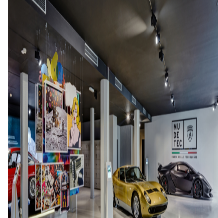
술
의
박
물
관
무
데
테
크
로
새
단
장