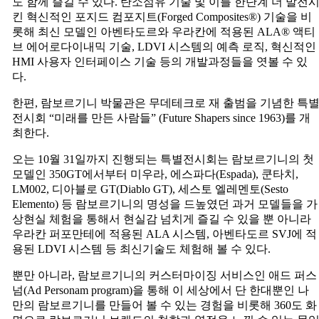
도 함께 즐길 수 있다. 탄소섬유 기술 및 이를 한단계 더 발전
킨 혁신적인 포지드 컴포지트(Forged Composites®) 기술을 비
롯해 최신 모델인 아벤타도르와 우라칸에 적용된 ALA® 액티
브 에어로다이내믹 기술, LDVI 시스템의 예측 로직, 혁신적인
HMI 사용자 인터페이스 기술 등의 개발과정들을 엿볼 수 있
다.
한편, 람보르기니 박물관은 무데테크로 재 출범을 기념한 특
전시회 “미래를 만든 사람들” (Future Shapers since 1963)를 개
최한다.
오는 10월 31일까지 진행되는 특별전시회는 람보르기니의 첫
모델인 350GT에서부터 미우라, 에스파다(Espada), 쿤타치,
LM002, 디아블로 GT(Diablo GT), 세스토 엘레멘토(Sesto
Elemento) 등 람보르기니의 명성을 드높였던 과거 모델들을 가
상현실 체험을 통해서 현실감 넘치게 즐길 수 있을 뿐 아니라
우라칸 퍼포만테에 적용된 ALA 시스템, 아벤타도르 SVJ에 적
용된 LDVI 시스템 등 최신기술도 체험해 볼 수 있다.
뿐만 아니라, 람보르기니의 커스터마이징 서비스인 애드 퍼스
넘(Ad Personam program)을 통해 이 세상에서 단 한대뿐인 나
만의 람보르기니를 만들어 볼 수 있는 경험을 비롯해 360도 화