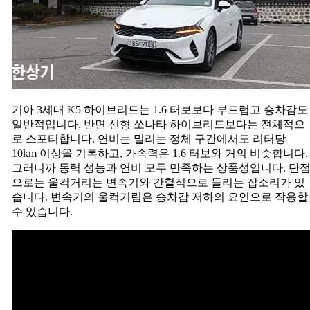
아
3
세
대
신
형
K5
하
기아 3세대 K5 하이브리드는 1.6 터보보다 부드럽고 승차감도
이
일반적입니다. 반면 신형 쏘나타 하이브리드보다는 전체적으
브
로 스포티합니다. 연비는 밀리는 정체 구간에서도 리터당
리
10km 이상을 기록하고, 가속력은 1.6 터보와 거의 비슷합니다.
드
그러니까 동력 성능과 연비 모두 만족하는 상품성입니다. 단
(2021
으로는 울컥거리는 변속기와 간헐적으로 들리는 잡소리가 있
Kia
Optima
습니다. 변속기의 울컥거림은 승차감 저하의 요인으로 작용할
Hybrid
수 있습니다.
Test
Drive)