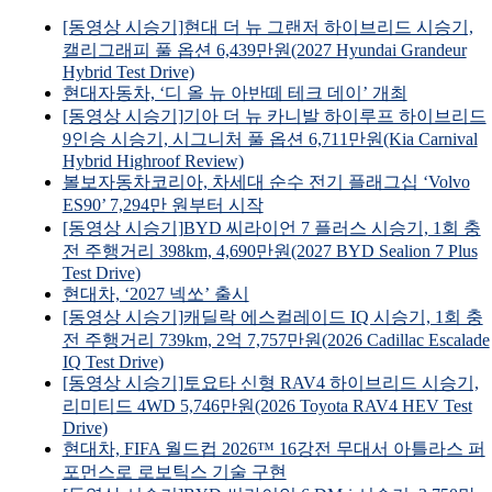
[동영상 시승기]현대 더 뉴 그랜저 하이브리드 시승기,
캘리그래피 풀 옵션 6,439만원(2027 Hyundai Grandeur
Hybrid Test Drive)
현대자동차, ‘디 올 뉴 아반떼 테크 데이’ 개최
[동영상 시승기]기아 더 뉴 카니발 하이루프 하이브리드
9인승 시승기, 시그니처 풀 옵션 6,711만원(Kia Carnival
Hybrid Highroof Review)
볼보자동차코리아, 차세대 순수 전기 플래그십 ‘Volvo
ES90’ 7,294만 원부터 시작
[동영상 시승기]BYD 씨라이언 7 플러스 시승기, 1회 충
전 주행거리 398km, 4,690만원(2027 BYD Sealion 7 Plus
Test Drive)
현대차, ‘2027 넥쏘’ 출시
[동영상 시승기]캐딜락 에스컬레이드 IQ 시승기, 1회 충
전 주행거리 739km, 2억 7,757만원(2026 Cadillac Escalade
IQ Test Drive)
[동영상 시승기]토요타 신형 RAV4 하이브리드 시승기,
리미티드 4WD 5,746만원(2026 Toyota RAV4 HEV Test
Drive)
현대차, FIFA 월드컵 2026™ 16강전 무대서 아틀라스 퍼
포먼스로 로보틱스 기술 구현