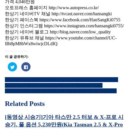
가격 4,046만원
오토프레스 홈페이지 http://www.autopress.co.kr/
한상기 네이버TV 채널 http://tvcast.naver.com/hansangki
한상기 페이스북 https://www.facebook.com/HanSangKi0755
한상기 인스타그램 https://www.instagram.com/hansangki0755/
한상기 네이버 블로그 http://blog.naver.com/low_quality
한상기 유튜브 채널 https://www.youtube.com/channel/UC-
IBt8pM8hWx8wiwjcDLdIQ
이 글 공유하기:
트
페
위
이
터
스
로
북
[동영상 시승기]랜드로버 뉴 디스커버리 스포츠 D180 SE
공
에
글
유
공
(2020 Land Rover Discovery Sport D180 Test Drive)
하
유
내
기
하
기아차, 국내 최초 전기차 고객 전용 구매 프로그램 실시
(새
려
창
면
비
에
클
Related Posts
서
릭
열
하
게
림)
세
요.
[동영상 시승기]기아 타스만 2.5 터보 & X-프로 시
이
(새
창
승기, 풀 옵션 5,230만원(Kia Tasman 2.5 & X-Pro
에
션
서