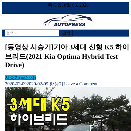
목요일, 8월 06, 2026
검
AUTOPRESS
오토프레스, 자동차시승기, 자동차, 시승기, 한상기
색
어:
[동영상 시승기]기아 3세대 신형 K5 하이
브리드(2021 Kia Optima Hybrid Test
Drive)
시승기(국산차)
on
2020-02-09
2020-02-09
한상기
Leave a Comment
[동
영
상
시
승
기]
기